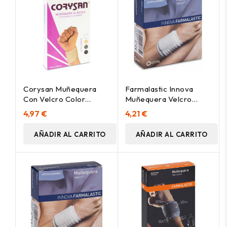
Corysan Muñequera
Farmalastic Innova
Con Velcro Color
Muñequera Velcro
Beige, 1 Ud
Blanco Talla
4,97 €
4,21 €
Pequeña/Mediana, 1 Ud
AÑADIR AL CARRITO
AÑADIR AL CARRITO