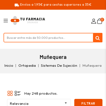
Envíos a 1,95€ para cestas superiores a 35€
local_shipping
0
Muñequera
Inicio
Ortopedia
Sistemas De Sujeción
Muñequera
Hay 248 productos.

Relevancia
FILTRAR