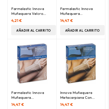
Farmalastic Innova
Farmalastic Innova
Muñequera Velcro
Muñequera
Beige Talla
Metacarpiana Férula
4,21 €
14,47 €
Grande/Extragrande, 1
Talla Pequeña, 1 Ud
Ud
AÑADIR AL CARRITO
AÑADIR AL CARRITO
Farmalastic Innova
Innova Muñequera
Muñequera
Metacarpiana Con
Metacarpiana Férula
Férula Talla Grande 1U
14,47 €
14,47 €
Talla Mediana, 1 Ud