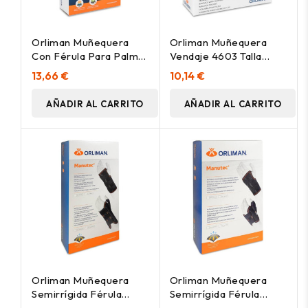
Orliman Muñequera
Orliman Muñequera
Con Férula Para Palma
Vendaje 4603 Talla
D50 Talla 2 15-17
Única, 1 Unidad
13,66 €
10,14 €
Derecha, 1 Unidad
AÑADIR AL CARRITO
AÑADIR AL CARRITO
Orliman Muñequera
Orliman Muñequera
Semirrígida Férula
Semirrígida Férula
Palmar Media Izquierda
Palmar Corta Izquierda