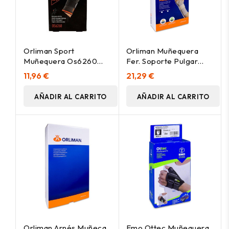
Orliman Sport
Orliman Muñequera
Muñequera Os6260
Fer. Soporte Pulgar
3/L 21-24, 1 Unidad
Izquierda. T-1 12-15Cm
11,96 €
21,29 €
AÑADIR AL CARRITO
AÑADIR AL CARRITO
Orliman Arnés Muñeca
Emo Ottec Muñequera