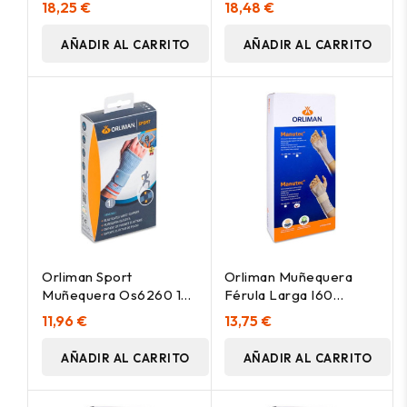
18,25 €
18,48 €
Mf-I61 Talla 3, 1 Unidad
Mf-I52 Talla 1, 1 Unidad
AÑADIR AL CARRITO
AÑADIR AL CARRITO
Orliman Sport
Orliman Muñequera
Muñequera Os6260 1/S
Férula Larga I60
15-18, 1 Unidad
Izquierda Talla 3 17-19, 1
11,96 €
13,75 €
Unidad
AÑADIR AL CARRITO
AÑADIR AL CARRITO