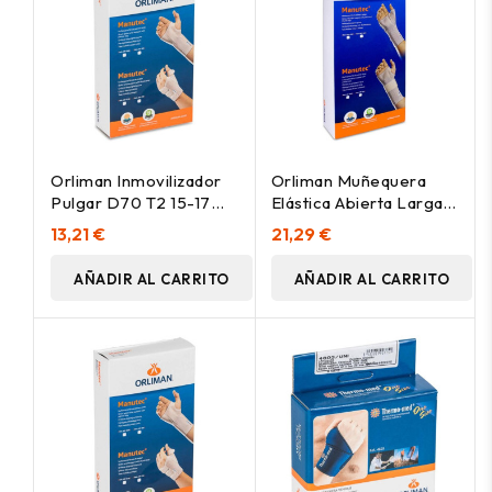
Orliman Inmovilizador
Orliman Muñequera
Pulgar D70 T2 15-17
Elástica Abierta Larga
Cm Derecho, 1 Unidad
Con Férula Palmar Y
13,21 €
21,29 €
Pulgar Mfp-D80
Derecha Talla 2 15-17
AÑADIR AL CARRITO
AÑADIR AL CARRITO
Cm, 1 Unidad