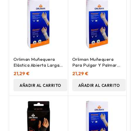
Orliman Muñequera
Orliman Muñequera
Elástica Abierta Larga
Para Pulgar Y Palmar
Con Férula Palmar Y
Mfp-I80 Talla 3, 1
21,29 €
21,29 €
Pulgar Mfp-I80
Unidad
Izquierda Talla 2 15-17
AÑADIR AL CARRITO
AÑADIR AL CARRITO
Cm, 1 Unidad