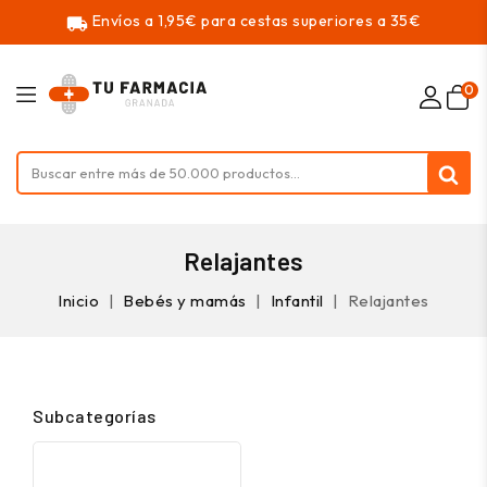
Envíos a 1,95€ para cestas superiores a 35€
local_shipping
0
Relajantes
Inicio
Bebés y mamás
Infantil
Relajantes
Subcategorías