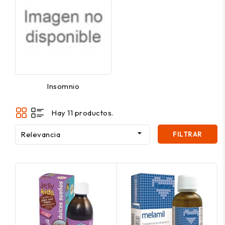
Insomnio
Hay 11 productos.

Relevancia
FILTRAR