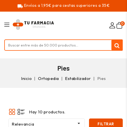
Envíos a 1,95€ para cestas superiores a 35€
local_shipping
0
Pies
Inicio
Ortopedia
Estabilizador
Pies
Hay 10 productos.

Relevancia
FILTRAR