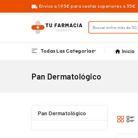
Envíos a 1,95€ para cestas superiores a 35€
local_shipping
Todas Las Categorías
Inicio
home
Pan Dermatológico
Pan Dermatológico