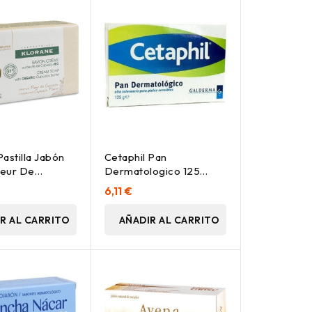
astilla Jabón
Cetaphil Pan
leur De
Dermatologico 125
 100 G
Gramos
6,11 €
R AL CARRITO
AÑADIR AL CARRITO