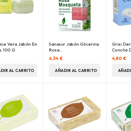
Aloe Vera Jabón En
Sanasur Jabón Glicerina
Grisi De
a, 100 G
Rosa
Concha 
Mosqueta100Sanasur
Gr
6,34 €
4,80 €
DIR AL CARRITO
AÑADIR AL CARRITO
AÑADI