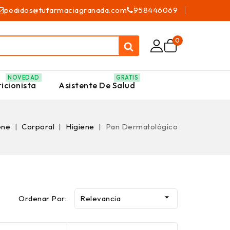
pedidos@tufarmaciagranada.com
958446069
0
NOVEDAD
GRATIS
icionista
Asistente De Salud
ene
Corporal
Higiene
Pan Dermatológico

Ordenar Por:
Relevancia