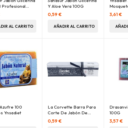
r Jabon Glicerina
Sanasur Jabón Glicerina
Ynsadiet
l Profesional
Y Aloe Vera 100G
Mosquet
Ynsadiet
€
0,59 €
3,61 €
DIR AL CARRITO
AÑADIR AL CARRITO
AÑADI
Azufre 100
La Corvette Barra Para
Drasanvi
s Ynsadiet
Corte De Jabón De
100G
Marsella 900G
0,59 €
3,57 €