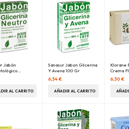
r Jabón
Sanasur Jabon Glicerina
Klorane P
tológico
Y Avena 100 Gr
Crema F
ina Neutro, 100 G
Cupuaçu,
€
6,34 €
6,30 €
DIR AL CARRITO
AÑADIR AL CARRITO
AÑADI