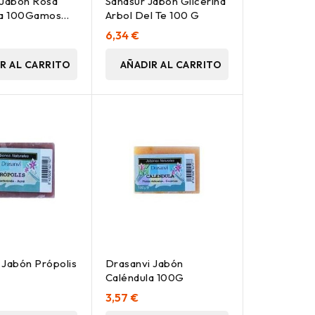
 Jabon Rosa
Sanasur Jabon Glicerina
a 100Gamos
Arbol Del Te 100 G
6,34 €
R AL CARRITO
AÑADIR AL CARRITO
 Jabón Própolis
Drasanvi Jabón
Caléndula 100G
3,57 €