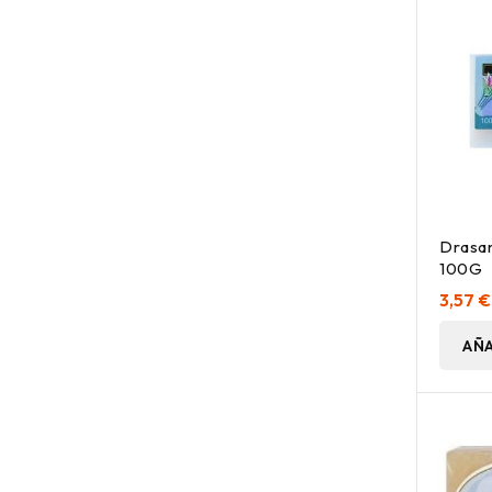
Drasa
100G
3,57 €
AÑA