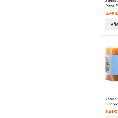
Sanasu
Para E
100G
8,49 
AÑA
Jabon 
Gramo
3,61 €