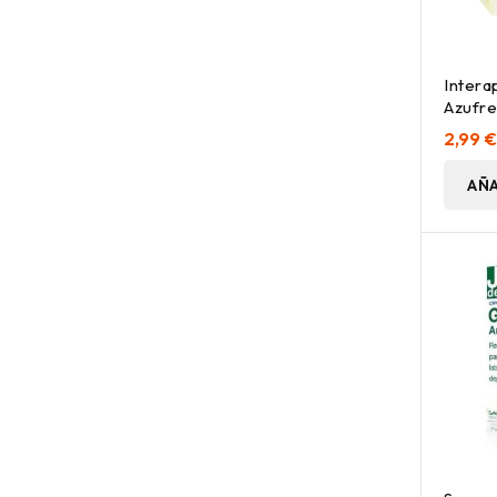
Intera
Azufre
2,99 
AÑA