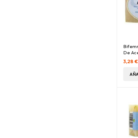
Bifem
De Ace
G
3,28 
AÑA