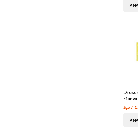
AÑA
Drasan
Manzan
3,57 €
AÑA