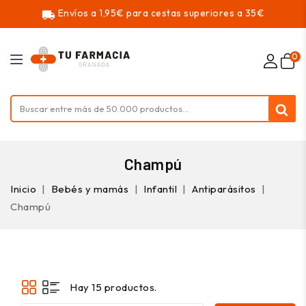
Envíos a 1,95€ para cestas superiores a 35€
local_shipping
0
Champú
Inicio
Bebés y mamás
Infantil
Antiparásitos
Champú
Hay 15 productos.