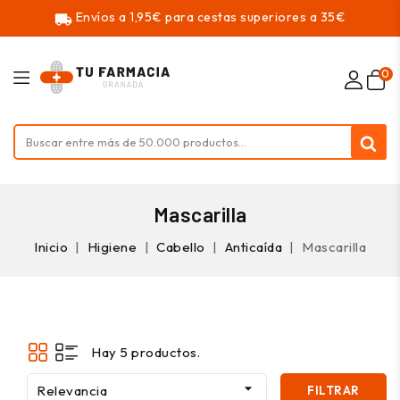
Envíos a 1,95€ para cestas superiores a 35€
local_shipping
0
Mascarilla
Inicio
Higiene
Cabello
Anticaída
Mascarilla
Hay 5 productos.

Relevancia
FILTRAR