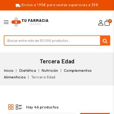
Envíos a 1,95€ para cestas superiores a 35€
local_shipping
0
Tercera Edad
Inicio
Dietética
Nutrición
Complementos
Alimenticios
Tercera Edad
Hay 46 productos.