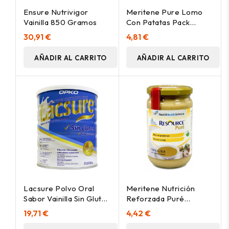
Ensure Nutrivigor
Meritene Pure Lomo
Vainilla 850 Gramos
Con Patatas Pack
6X300Gr.
30,91 €
4,81 €
AÑADIR AL CARRITO
AÑADIR AL CARRITO
Lacsure Polvo Oral
Meritene Nutrición
Sabor Vainilla Sin Gluten
Reforzada Puré
800G
Merluza Con Bechamel
19,71 €
4,42 €
300G