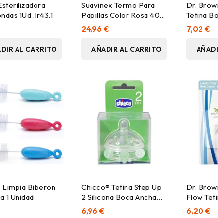
Esterilizadora
Suavinex Termo Para
Dr. Brow
ndas 1Ud .Ir43.1
Papillas Color Rosa 400
Tetina B
Ml, 1 Ud
Cereales 
24,96 €
7,02 €
DIR AL CARRITO
AÑADIR AL CARRITO
AÑADI
o Limpia Biberon
Chicco® Tetina Step Up
Dr. Brow
na 1 Unidad
2 Silicona Boca Ancha
Flow Tet
Flujo Regulable 4M+
Silicona 
6,96 €
6,20 €
2Uds