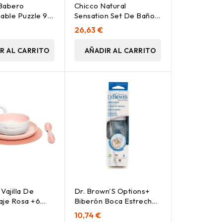
Babero
Chicco Natural
ble Puzzle 90
Sensation Set De Baño,
Cm, 1 Ud
3 Uds
26,63 €
R AL CARRITO
AÑADIR AL CARRITO
Vajilla De
Dr. Brown'S Options+
aje Rosa +6
Biberón Boca Estrecha
 Uds
120 Ml, 1 Ud
10,74 €