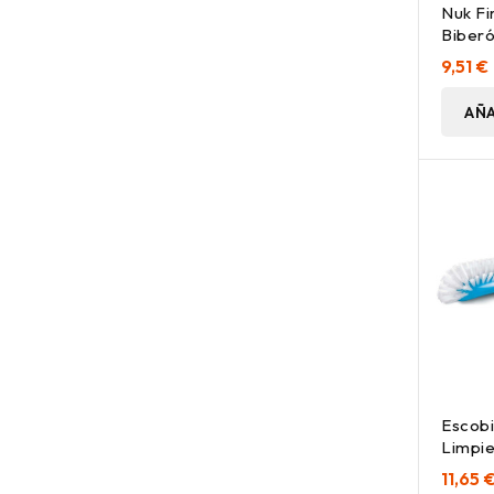
Nuk Fi
Biberó
Ml 0-6
9,51 €
AÑA
Escobi
Limpie
11,65 