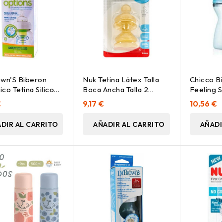
wn'S Biberon
Nuk Tetina Látex Talla
Chicco B
ico Tetina Silicona
Boca Ancha Talla 2
Feeling 
1Ud
Orificio L 2Uds
250 Ml Az
€
9,17 €
10,56 €
DIR AL CARRITO
AÑADIR AL CARRITO
AÑADI