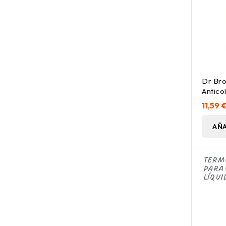
Dr Bro
Anticol
150Ml 
11,59 
AÑA