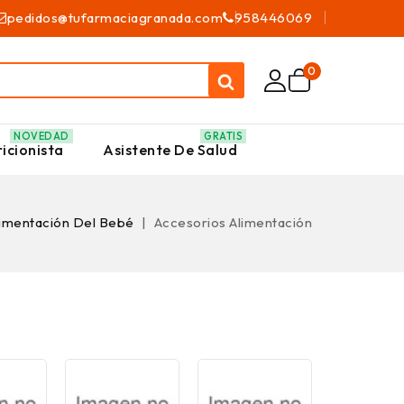
pedidos@tufarmaciagranada.com
958446069
0
NOVEDAD
GRATIS
icionista
Asistente De Salud
limentación Del Bebé
Accesorios Alimentación