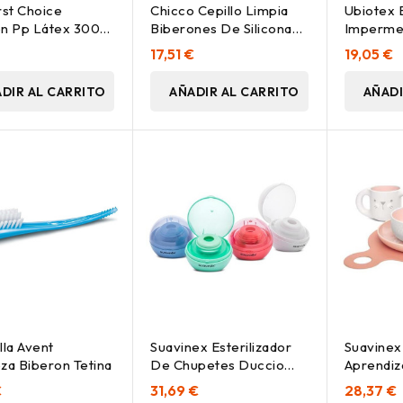
rst Choice
Chicco Cepillo Limpia
Ubiotex 
n Pp Látex 300
Biberones De Silicona
Impermea
 M, 1 Ud
1U
Cm X 50 
17,51 €
19,05 €
DIR AL CARRITO
AÑADIR AL CARRITO
AÑADI
lla Avent
Suavinex Esterilizador
Suavinex 
za Biberon Tetina
De Chupetes Duccio
Aprendiz
1Ud
Meses, 5
€
31,69 €
28,37 €