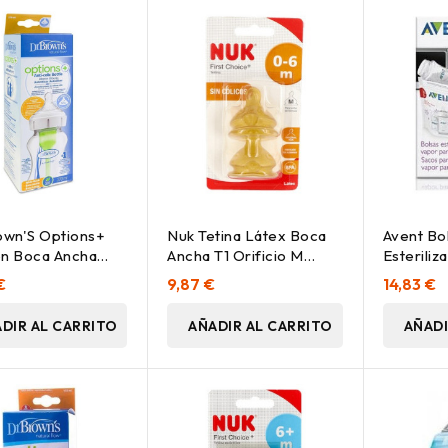
own'S Options+
Nuk Tetina Látex Boca
Avent Bo
ón Boca Ancha
Ancha T1 Orificio M
Esteriliz
70 Ml, 1 Ud
2Uds
Microon
€
9,87 €
14,83 €
DIR AL CARRITO
AÑADIR AL CARRITO
AÑADI