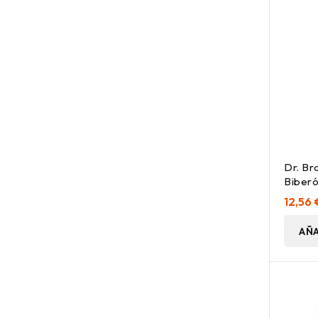
Dr. Br
Biber
Azul 2
12,56 
AÑA