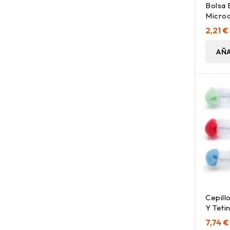
Bolsa 
Microo
2,21 €
AÑA
Cepill
Y Teti
7,74 €