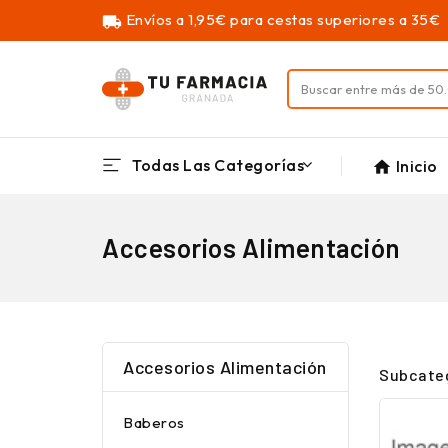
Envíos a 1,95€ para cestas superiores a 35€
local_shipping
Todas Las Categorías
Inicio
home
Accesorios Alimentación
Accesorios Alimentación
Subcate
Baberos