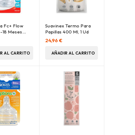
na Fc+ Flow
Suavinex Termo Para
6-18 Meses
Papillas 400 Ml, 1 Ud
2Uds
24,96 €
R AL CARRITO
AÑADIR AL CARRITO