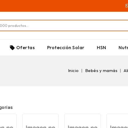
SUPLEMENTOS
Ofertas
Protección Solar
HSN
Nutr
local_offer
Inicio
Bebés y mamás
A
gorías