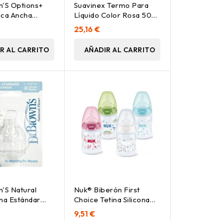
n'S Options+
Suavinex Termo Para
oca Ancha
Líquido Color Rosa 500
Nivel 4, 1 Ud
Ml, 1 Ud
25,16 €
R AL CARRITO
AÑADIR AL CARRITO
n'S Natural
Nuk® Biberón First
ina Estándar
Choice Tetina Silicona
Nivel 4, 2 Ud
Orificio M 150Ml 1Ud
9,51 €