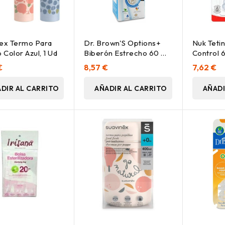
nex Termo Para
Dr. Brown'S Options+
Nuk Teti
 Color Azul, 1 Ud
Biberón Estrecho 60 Ml,
Control 
1 Ud
Silicona 
€
8,57 €
7,62 €
DIR AL CARRITO
AÑADIR AL CARRITO
AÑADI