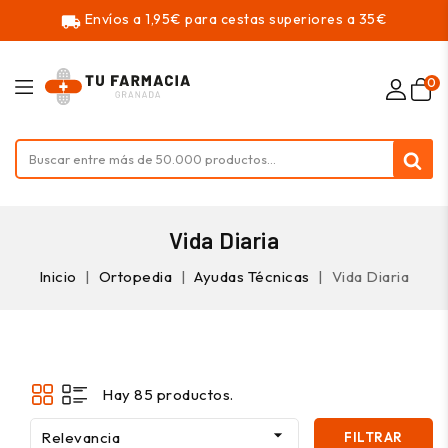
Envíos a 1,95€ para cestas superiores a 35€
local_shipping
0
Vida Diaria
Inicio
Ortopedia
Ayudas Técnicas
Vida Diaria
Hay 85 productos.

Relevancia
FILTRAR