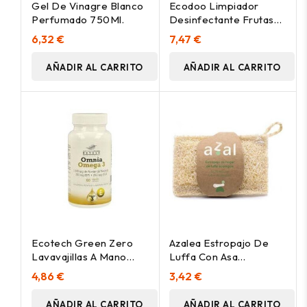
Gel De Vinagre Blanco
Ecodoo Limpiador
Perfumado 750Ml.
Desinfectante Frutas
750Ml
6,32 €
7,47 €
AÑADIR AL CARRITO
AÑADIR AL CARRITO
Ecotech Green Zero
Azalea Estropajo De
Lavavajillas A Mano
Luffa Con Asa
Concentrado Bio 750Ml
Ergonomico 12X7Cm
4,86 €
3,42 €
1Ud
AÑADIR AL CARRITO
AÑADIR AL CARRITO