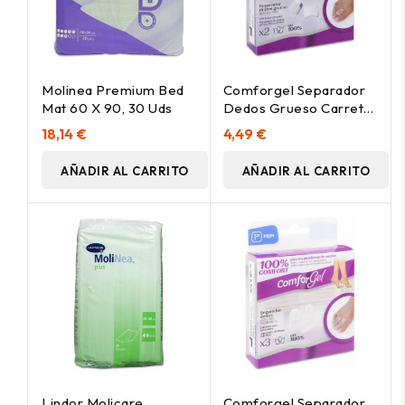
Molinea Premium Bed
Comforgel Separador
Mat 60 X 90, 30 Uds
Dedos Grueso Carrete
Talla M, 2 Uds
18,14 €
4,49 €
AÑADIR AL CARRITO
AÑADIR AL CARRITO
Lindor Molicare
Comforgel Separador