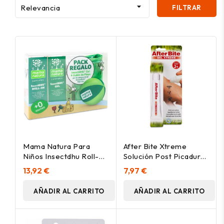

Relevancia
FILTRAR
Mama Natura Para
After Bite Xtreme
Niños Insectdhu Roll-
Solución Post Picadura
On 10Ml
20G
13,92 €
7,97 €
AÑADIR AL CARRITO
AÑADIR AL CARRITO