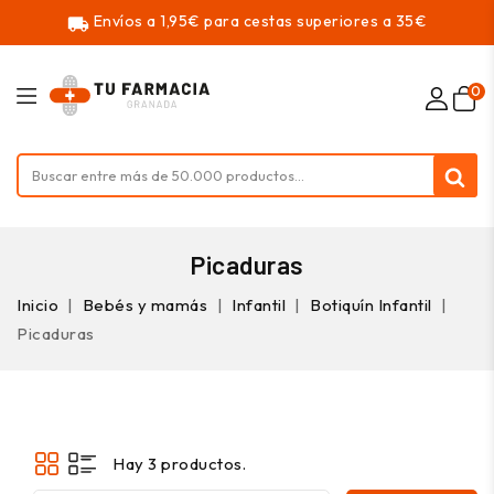
Envíos a 1,95€ para cestas superiores a 35€
local_shipping
0
Picaduras
Inicio
Bebés y mamás
Infantil
Botiquín Infantil
Picaduras
Hay 3 productos.