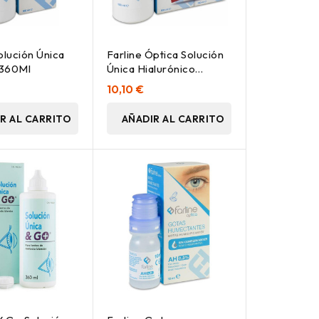
olución Única
Farline Óptica Solución
 360Ml
Única Hialurónico
Lentes Contacto
10,10 €
2X500Ml
R AL CARRITO
AÑADIR AL CARRITO