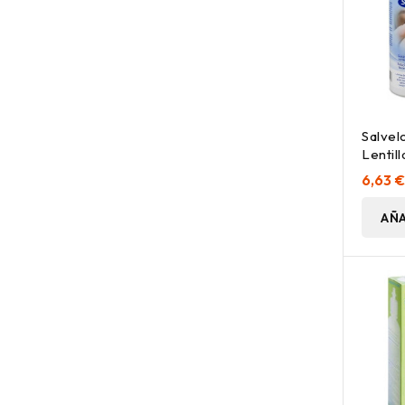
Salvel
Lentil
6,63 
AÑA