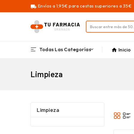
Envíos a 1,95€ para cestas superiores a 35€
local_shipping
Todas Las Categorías
Inicio
home
Limpieza
Limpieza