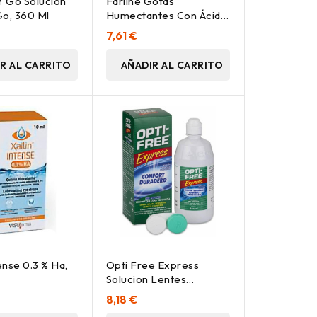
 Go Solución
Farline Gotas
Go, 360 Ml
Humectantes Con Ácido
Hialurónico 0,3% 10Ml
7,61 €
R AL CARRITO
AÑADIR AL CARRITO
tense 0.3 % Ha,
Opti Free Express
Solucion Lentes
Contacto 355Ml.
8,18 €