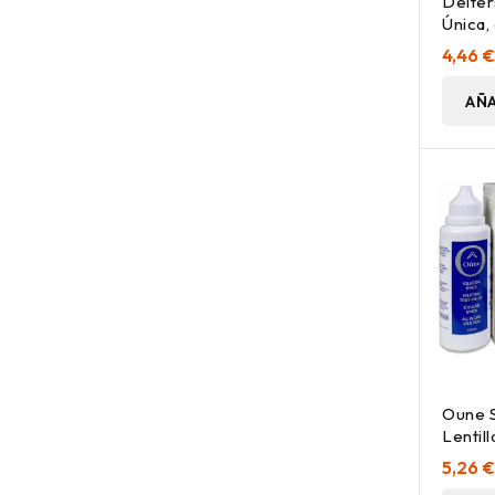
Deiter
Única,
4,46 
AÑA
Oune S
Lentil
2X100
5,26 