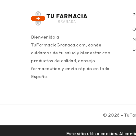
P
O
Bienvenido a
N
TuFarmaciaGranada.com, donde
L
cuidamos de tu salud y bienestar con
productos de calidad, consejo
farmacéutico y envío rápido en toda
España.
© 2026 - TuFa
Este sitio utiliza cookies. Al co