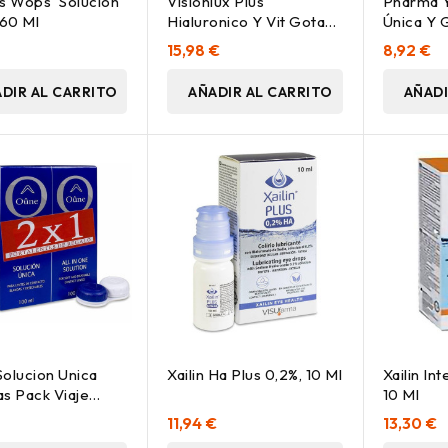
s Wops' Solución
Visionlux Plus
Pharma Y
 60 Ml
Hialuronico Y Vit Gotas
Única Y 
10 Ml
€
15,98 €
8,92 €
DIR AL CARRITO
AÑADIR AL CARRITO
AÑADI
olucion Unica
Xailin Ha Plus 0,2%, 10 Ml
Xailin In
las Pack Viaje
10 Ml
Ml
€
11,94 €
13,30 €