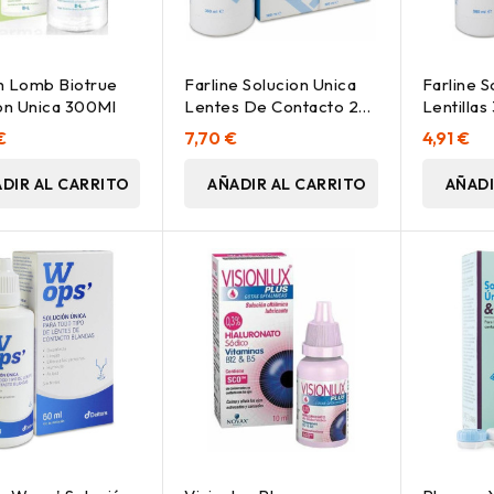
h Lomb Biotrue
Farline Solucion Unica
Farline S
on Unica 300Ml
Lentes De Contacto 2X
Lentillas
360 Ml
€
7,70 €
4,91 €
DIR AL CARRITO
AÑADIR AL CARRITO
AÑADI