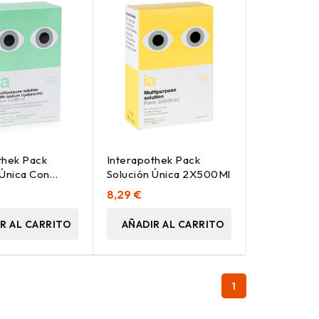
thek Pack
Interapothek Pack
 Única Con
Solución Única 2X500Ml
alurónico
8,29 €
l
R AL CARRITO
AÑADIR AL CARRITO
1