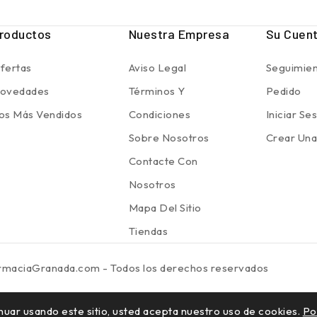
roductos
Nuestra Empresa
Su Cuen
fertas
Aviso Legal
Seguimien
ovedades
Términos Y
Pedido
os Más Vendidos
Condiciones
Iniciar Se
Sobre Nosotros
Crear Una
Contacte Con
Nosotros
Mapa Del Sitio
Tiendas
rmaciaGranada.com - Todos los derechos reservados
ntinuar usando este sitio, usted acepta nuestro uso de cookies.
Po