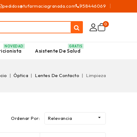
pedidos@tufarmaciagranada.com
958446069
0
NOVEDAD
GRATIS
icionista
Asistente De Salud
icio
Óptica
Lentes De Contacto
Limpieza

Ordenar Por:
Relevancia