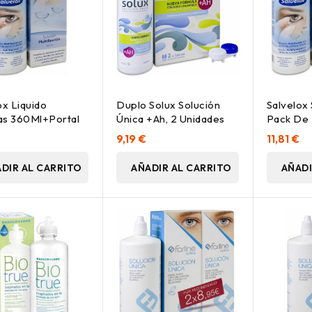
ox Liquido
Duplo Solux Solución
Salvelox 
las 360Ml+Portal
Única +Ah, 2 Unidades
Pack De 
360Ml + 
€
9,19 €
11,81 €
DIR AL CARRITO
AÑADIR AL CARRITO
AÑADI