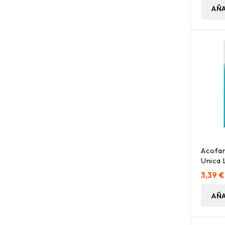
AÑA
Acofar
Unica 
3,39 €
AÑA