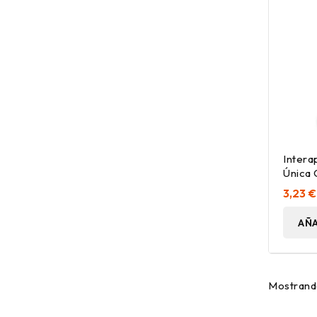
Intera
Única 
Hialur
3,23 €
AÑA
Mostrando