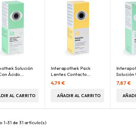
pothek Solución
Interapothek Pack
Interapo
Con Ácido
Lentes Contacto
Solución
ónico 100Ml
Blandas Solución
Acido Hi
4,79 €
7,87 €
500+100Ml
2X360M
DIR AL CARRITO
AÑADIR AL CARRITO
AÑADI
 1-31 de 31 artículo(s)