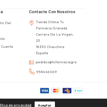
ta
Contacte Con Nosotros
Tienda Online Tu
to Del
Farmacia Granada
Carrera De La Virgen,
sión
23
 Cuenta
18330 Chauchina
España
pedidos@tufarmaciagranada.com
958446069
lítica de privacidad
Aceptar