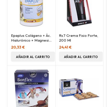
Epaplus Colágeno + Ác.
Rs7 Crema Fisio Forte,
Hialurónico + Magnesio
200 Ml
En Polvo 30 Días Sabor
20,33 €
24,41 €
Vainilla 325G
AÑADIR AL CARRITO
AÑADIR AL CARRITO