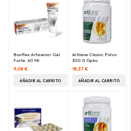
Bonflex Artisenior Gel
Artilane Classic Polvo
Forte, 60 Ml
300 G Opko
9,08 €
18,37 €
AÑADIR AL CARRITO
AÑADIR AL CARRITO