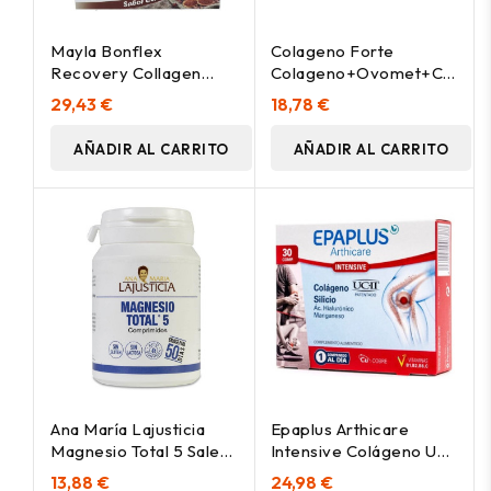
Mayla Bonflex
Colageno Forte
Recovery Collagen
Colageno+Ovomet+Curcu
Cacao 397,5 G
60Cap.
29,43 €
18,78 €
AÑADIR AL CARRITO
AÑADIR AL CARRITO
Ana María Lajusticia
Epaplus Arthicare
Magnesio Total 5 Sales,
Intensive Colágeno Uc-
100 Comprimidos
Ii + Silicio, 30
13,88 €
24,98 €