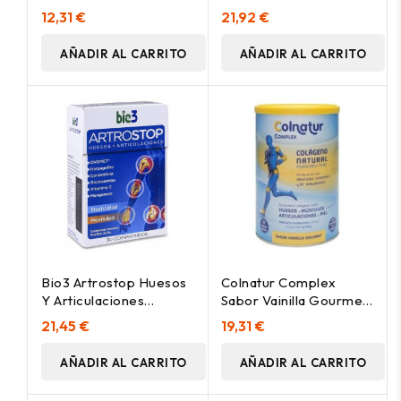
14 Días 224Comp
Magnesio, 448
12,31 €
21,92 €
Comprimidos
AÑADIR AL CARRITO
AÑADIR AL CARRITO
Bio3 Artrostop Huesos
Colnatur Complex
Y Articulaciones
Sabor Vainilla Gourmet,
30Comp
330 G
21,45 €
19,31 €
AÑADIR AL CARRITO
AÑADIR AL CARRITO