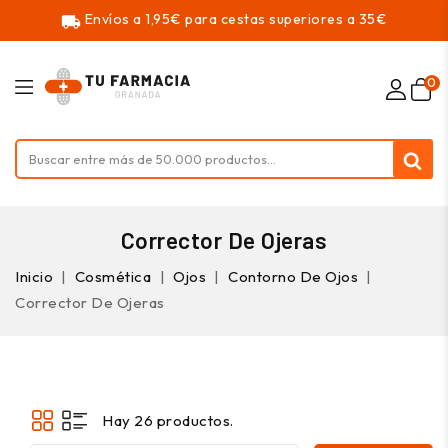
Envíos a 1,95€ para cestas superiores a 35€
local_shipping
0
Corrector De Ojeras
Inicio
Cosmética
Ojos
Contorno De Ojos
Corrector De Ojeras
Hay 26 productos.