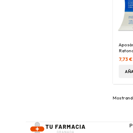
Aposá
Ratonc
Anillo 
7,73 €
AÑA
Mostrando
P