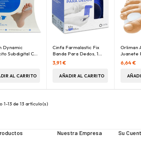
n Dynamic
Cinfa Farmalastic Fix
Orliman 
ito Subdigital Con
Banda Para Dedos, 1
Juanete 
Talla L, 2 Unidades
Unidad
3,91 €
6,64 €
DIR AL CARRITO
AÑADIR AL CARRITO
AÑADI
 1-13 de 13 artículo(s)
roductos
Nuestra Empresa
Su Cuen