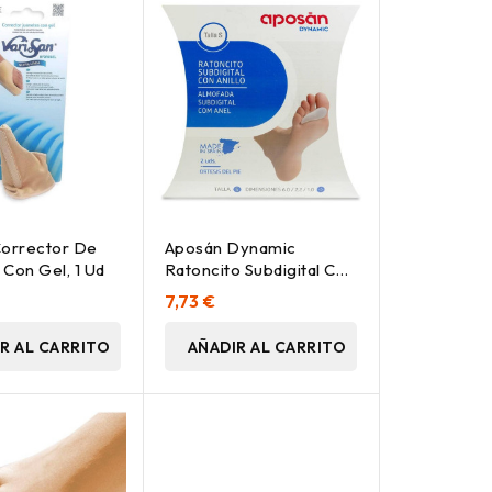
Corrector De
Aposán Dynamic
 Con Gel, 1 Ud
Ratoncito Subdigital Con
Anillo Talla S, 2 Unidades
7,73 €
R AL CARRITO
AÑADIR AL CARRITO