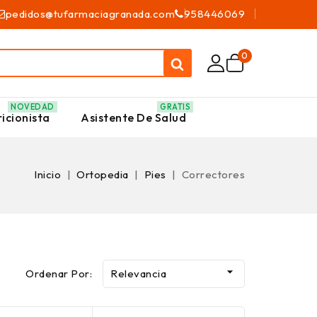
pedidos@tufarmaciagranada.com
958446069
0
NOVEDAD
GRATIS
icionista
Asistente De Salud
Inicio
Ortopedia
Pies
Correctores

Ordenar Por:
Relevancia