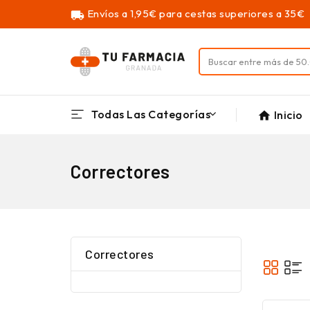
Envíos a 1,95€ para cestas superiores a 35€
local_shipping
Todas Las Categorías
Inicio
home
Correctores
Correctores