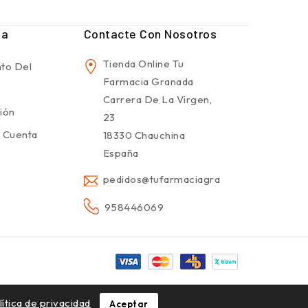
ta
Contacte Con Nosotros
Tienda Online Tu
to Del
Farmacia Granada
Carrera De La Virgen,
sión
23
 Cuenta
18330 Chauchina
España
pedidos@tufarmaciagranada.com
958446069
lítica de privacidad
Aceptar