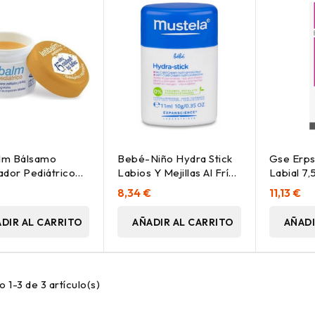
alm Bálsamo
Bebé-Niño Hydra Stick
Gse Erp
dor Pediátrico
Labios Y Mejillas Al Frío
Labial 7,
Y Labios, 10 Ml
9,2 Gr
€
8,34 €
11,13 €
DIR AL CARRITO
AÑADIR AL CARRITO
AÑADI
 1-3 de 3 artículo(s)