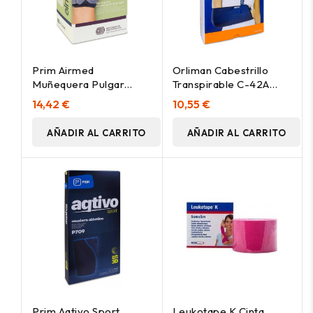
Prim Airmed
Orliman Cabestrillo
Muñequera Pulgar
Transpirable C-42A
Am202G, 14-18 Cm
Talla 2, 1 Ud
14,42 €
10,55 €
AÑADIR AL CARRITO
AÑADIR AL CARRITO
Prim Aqtivo Sport
Leukotape K Cinta