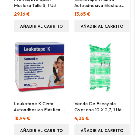
Muslera Talla S, 1 Ud
Autoadhesiva Elástica
Rosa 5 Cm X 5 M, 1 Ud
29,16 €
13,65 €
AÑADIR AL CARRITO
AÑADIR AL CARRITO
Leukotape K Cinta
Venda De Escayola
Autoadhesiva Elástica 5
Gypsona 10 X 2,7, 1 Ud
Cm X 5 M Color Negro,
18,94 €
4,26 €
1 Ud
AÑADIR AL CARRITO
AÑADIR AL CARRITO