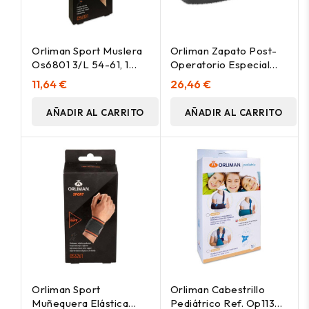
Orliman Sport Muslera
Orliman Zapato Post-
Os6801 3/L 54-61, 1
Operatorio Especial
Unidad
Pie Diabético Úlceras
11,64 €
26,46 €
Cp04 Talla 2, 1 Unidad
AÑADIR AL CARRITO
AÑADIR AL CARRITO
Orliman Sport
Orliman Cabestrillo
Muñequera Elástica
Pediátrico Ref. Op1132