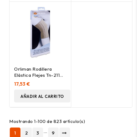
Orliman Rodillera
Elástica Flejes Tn-211
Talla 1, 1 Unidad
17,53 €
AÑADIR AL CARRITO
Mostrando 1-100 de 823 artículo(s)
…
1
2
3
9