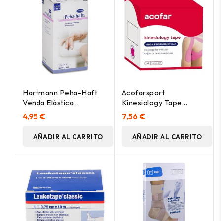
Hartmann Peha-Haft
Acofarsport
Venda Elástica
Kinesiology Tape
Cohesiva 4Mx10Cm
Fucsia 5Cmx5M
4,95 €
7,56 €
AÑADIR AL CARRITO
AÑADIR AL CARRITO