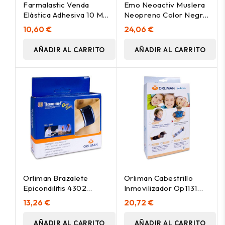
Farmalastic Venda
Emo Neoactiv Muslera
Elástica Adhesiva 10 M
Neopreno Color Negro,
X 4,5 Cm, 1 Ud
1 Ud
10,60 €
24,06 €
AÑADIR AL CARRITO
AÑADIR AL CARRITO
Orliman Brazalete
Orliman Cabestrillo
Epicondilitis 4302
Inmovilizador Op1131
Neopreno, 1 Unidad
Talla 1 23 Cm, 1 Unidad
13,26 €
20,72 €
AÑADIR AL CARRITO
AÑADIR AL CARRITO