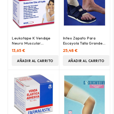
Leukotape K Vendaje
Intex Zapato Para
Neuro Muscular
Escayola Talla Grande
Tecnica Vnm Beige 5
Número 3, 1 Ud
13,65 €
25,48 €
Cm X 5 C
AÑADIR AL CARRITO
AÑADIR AL CARRITO