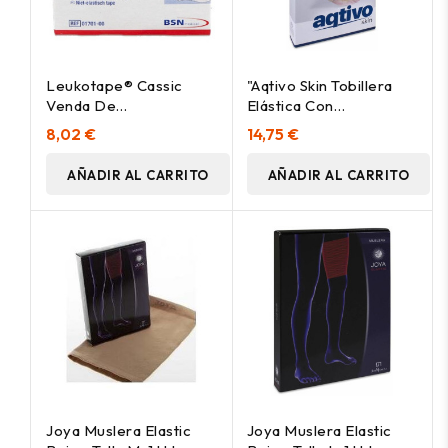
Leukotape® Cassic
"Aqtivo Skin Tobillera
Venda De
Elástica Con
Inmovilizacion
Almohadillas
8,02 €
14,75 €
Inelástica 10Mx3,75Cm
Maleolares Silicona Y
Vendaje En ""8"" L"
AÑADIR AL CARRITO
AÑADIR AL CARRITO
Joya Muslera Elastic
Joya Muslera Elastic