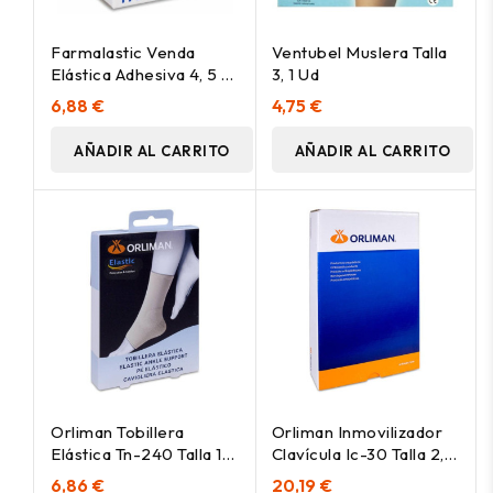
Farmalastic Venda
Ventubel Muslera Talla
Elástica Adhesiva 4, 5 M
3, 1 Ud
X 5 Cm
6,88 €
4,75 €
AÑADIR AL CARRITO
AÑADIR AL CARRITO
Orliman Tobillera
Orliman Inmovilizador
Elástica Tn-240 Talla 1
Clavícula Ic-30 Talla 2, 1
17-20, 1 Unidad
Unidad
6,86 €
20,19 €