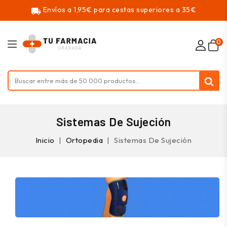
Envíos a 1,95€ para cestas superiores a 35€
local_shipping
0
Sistemas De Sujeción
Inicio
Ortopedia
Sistemas De Sujeción