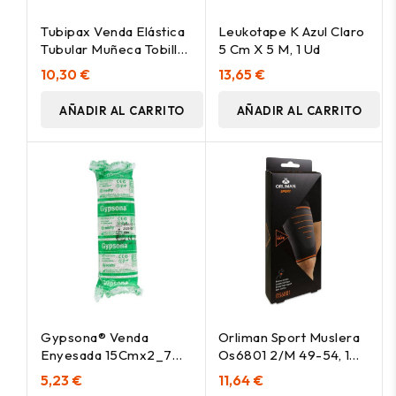
Tubipax Venda Elástica
Leukotape K Azul Claro
Tubular Muñeca Tobillo
5 Cm X 5 M, 1 Ud
Fino
10,30 €
13,65 €
AÑADIR AL CARRITO
AÑADIR AL CARRITO
Gypsona® Venda
Orliman Sport Muslera
Enyesada 15Cmx2_7M
Os6801 2/M 49-54, 1
1Ud
Unidad
5,23 €
11,64 €