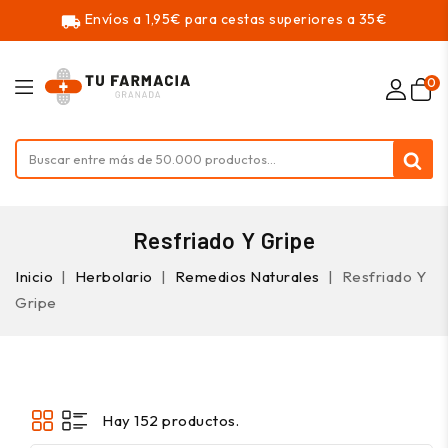
Envíos a 1,95€ para cestas superiores a 35€
local_shipping
0
Resfriado Y Gripe
Inicio
Herbolario
Remedios Naturales
Resfriado Y
Gripe
Hay 152 productos.