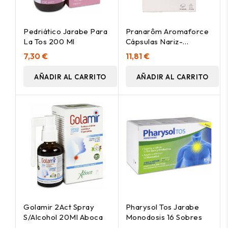
Pedriático Jarabe Para
Pranarôm Aromaforce
La Tos 200 Ml
Cápsulas Nariz-
Garganta Bio 30Caps
7,30 €
11,81 €
AÑADIR AL CARRITO
AÑADIR AL CARRITO
Golamir 2Act Spray
Pharysol Tos Jarabe
S/Alcohol 20Ml Aboca
Monodosis 16 Sobres