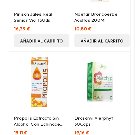
Pinisan Jalea Real
Noefar Broncoerbe
Senior Vial 15Uds
Adultos 200Ml
16,39 €
10,80 €
AÑADIR AL CARRITO
AÑADIR AL CARRITO
Propolis Extracto Sin
Drasanvi Alerphyt
Alcohol Con Echinacea
30Caps
50Ml.
15,11 €
19,16 €