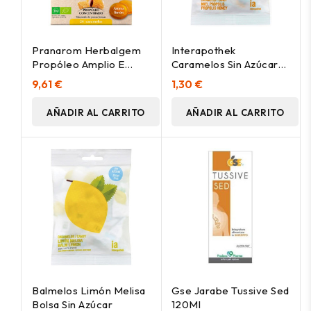
Pranarom Herbalgem
Interapothek
Propóleo Amplio E
Caramelos Sin Azúcar
Caram Bio 24
Sabor Miel Propolis
9,61 €
1,30 €
50G
AÑADIR AL CARRITO
AÑADIR AL CARRITO
Balmelos Limón Melisa
Gse Jarabe Tussive Sed
Bolsa Sin Azúcar
120Ml