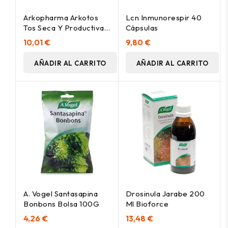
Arkopharma Arkotos
Lcn Inmunorespir 40
Tos Seca Y Productiva
Cápsulas
Sabor Frutos Rojos
10,01 €
9,80 €
140Ml
AÑADIR AL CARRITO
AÑADIR AL CARRITO
A. Vogel Santasapina
Drosinula Jarabe 200
Bonbons Bolsa 100G
Ml Bioforce
4,26 €
13,48 €