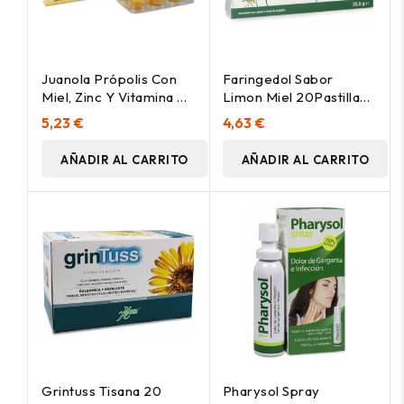
Juanola Própolis Con
Faringedol Sabor
Miel, Zinc Y Vitamina C
Limon Miel 20Pastillas
Sabor Limón Y Miel
De Goma
5,23 €
4,63 €
AÑADIR AL CARRITO
AÑADIR AL CARRITO
Grintuss Tisana 20
Pharysol Spray