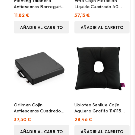
Fleming Talonera
Emo Cojín Flotación
Antiescaras Borreguito
Líquida Cuadrado 40
2Uds
X40 X 6 Cm, 1 Ud
11,82 €
57,15 €
AÑADIR AL CARRITO
AÑADIR AL CARRITO
Orliman Cojín
Ubiotex Sanilue Cojín
Antiescaras Cuadrado
Agujero Grafito 114115, 1
Espuma Negro Osl1200
Unidad
37,50 €
28,46 €
1Ud
AÑADIR AL CARRITO
AÑADIR AL CARRITO