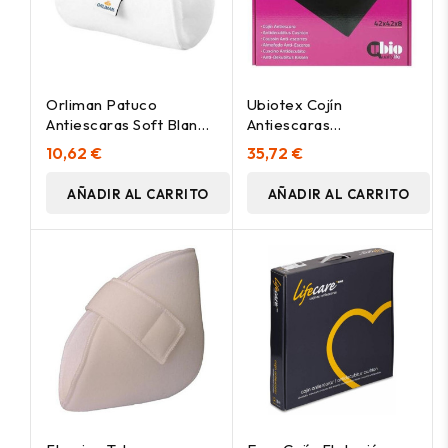
Orliman Patuco
Ubiotex Cojín
Antiescaras Soft Blanco
Antiescaras
Talla Única 1 Unidad
Maxiconfort, 1 Ud 42 X
10,62 €
35,72 €
42 X 8
AÑADIR AL CARRITO
AÑADIR AL CARRITO