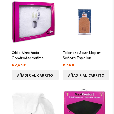
Qbio Almohada
Talonera Spur Llopar
Condrodermatitis
Señora Espolon
50_11_42Cm 116100
42,43 €
8,54 €
1Ud
AÑADIR AL CARRITO
AÑADIR AL CARRITO