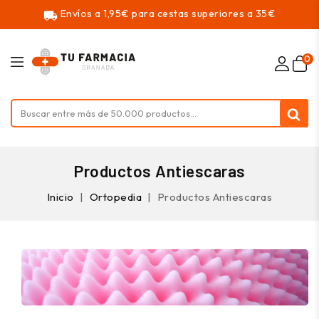
Envíos a 1,95€ para cestas superiores a 35€
local_shipping
0
Productos Antiescaras
Inicio
Ortopedia
Productos Antiescaras