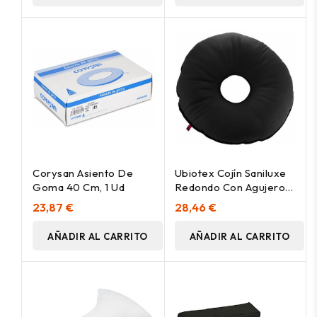
Corysan Asiento De
Ubiotex Cojín Saniluxe
Goma 40 Cm, 1 Ud
Redondo Con Agujero, 1
Unidad
23,87 €
28,46 €
AÑADIR AL CARRITO
AÑADIR AL CARRITO