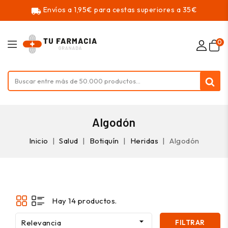
Envíos a 1,95€ para cestas superiores a 35€
local_shipping
0
Algodón
Inicio
Salud
Botiquín
Heridas
Algodón
Hay 14 productos.

Relevancia
FILTRAR