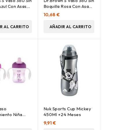
'S Vaso 360 Sin
Dr.Brown'S Vaso 360 Sin
Azul Con Asas
Boquilla Rosa Con Asas
200Ml
10,68 €
R AL CARRITO
AÑADIR AL CARRITO
aso
Nuk Sports Cup Mickey
iento Niña
450Ml +24 Meses
 6M+
9,91 €