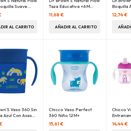
wn'S Natural Flow
Dr Brown'S Natural Flow
Dr.Brown
oquilla Suave
Taza Educativa +6M
Boquilla 
70Ml 1Ud
170Ml 1Ud
300Ml
€
11,68 €
12,74 €
DIR AL CARRITO
AÑADIR AL CARRITO
AÑADI
wn'S Vaso 360 Sin
Chicco Vaso Perfect
Chicco V
la Azul Con Asas
360 Niño 12M+
Entrenam
Surtidos
 €
15,61 €
14,44 €