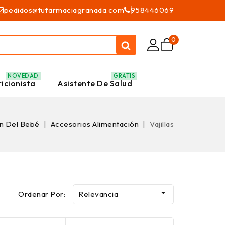
pedidos@tufarmaciagranada.com
958446069
0
NOVEDAD
GRATIS
icionista
Asistente De Salud
ón Del Bebé
Accesorios Alimentación
Vajillas

Ordenar Por:
Relevancia