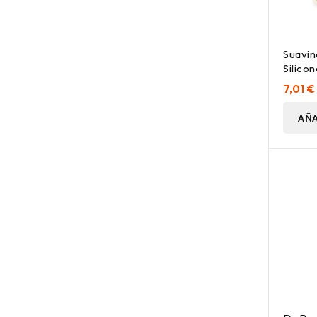
Suavi
Silico
7,01 €
AÑA