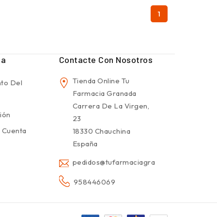
1
ta
Contacte Con Nosotros
Tienda Online Tu
to Del
Farmacia Granada
Carrera De La Virgen,
sión
23
 Cuenta
18330 Chauchina
España
pedidos@tufarmaciagranada.com
958446069