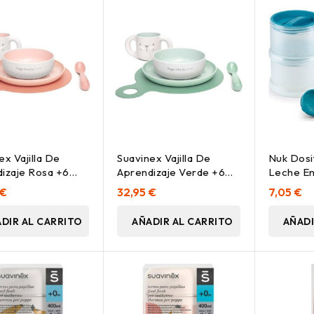
ex Vajilla De
Suavinex Vajilla De
Nuk Dosi
izaje Rosa +6
Aprendizaje Verde +6
Leche En
 5 Uds
Meses, 1 Ud
 €
32,95 €
7,05 €
DIR AL CARRITO
AÑADIR AL CARRITO
AÑADI