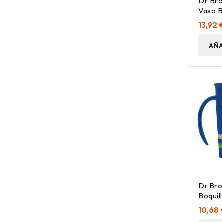
Dr Bro
Vaso B
+9M 2
13,92 
AÑA
Dr.Bro
Boquil
200Ml
10,68