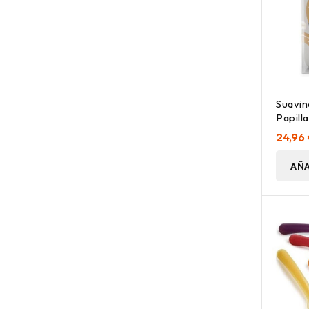
Suavi
Papill
24,96
AÑA