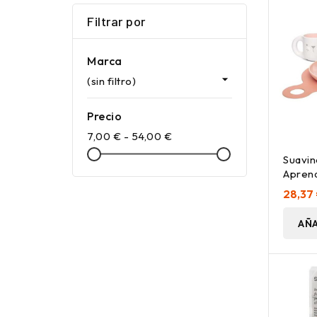
Filtrar por
Marca

(sin filtro)
Precio
7,00 € - 54,00 €
Suavin
Aprend
Meses,
28,37
AÑA