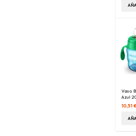
AÑA
Vaso B
Azul 2
10,51 
AÑA