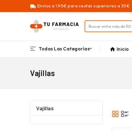
Envíos a 1,95€ para cestas superiores a 35€
local_shipping
Todas Las Categorías
Inicio
home
Vajillas
Vajillas