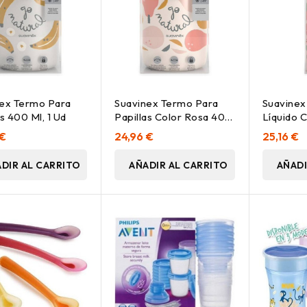
nex Termo Para
Suavinex Termo Para
Suavinex
as 400 Ml, 1 Ud
Papillas Color Rosa 400
Líquido 
Ml, 1 Ud
Ml, 1 Ud
 €
24,96 €
25,16 €
DIR AL CARRITO
AÑADIR AL CARRITO
AÑADI