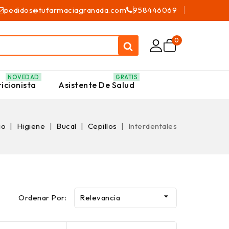
pedidos@tufarmaciagranada.com
958446069
0
NOVEDAD
GRATIS
icionista
Asistente De Salud
io
Higiene
Bucal
Cepillos
Interdentales

Ordenar Por:
Relevancia