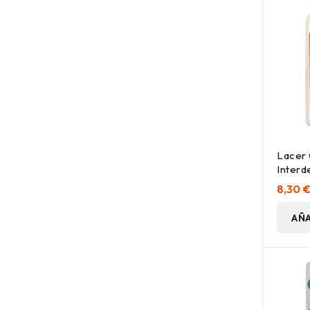
Lacer 
Interd
Suave 
8,30 
AÑA