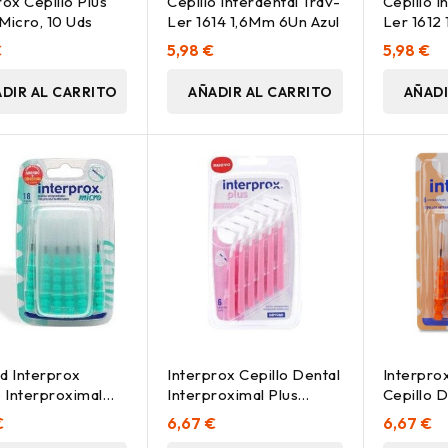
rox Cepillo Plus
Cepillo Interdental Trav-
Cepillo I
Micro, 10 Uds
Ler 1614 1,6Mm 6Un Azul
Ler 1612
Rosa
€
5,98 €
5,98 €
DIR AL CARRITO
AÑADIR AL CARRITO
AÑADI
d Interprox
Interprox Cepillo Dental
Interpro
o Interproximal
Interproximal Plus
Cepillo D
 14 Uds
Nano, 6 Uds
Interprox
€
6,67 €
6,67 €