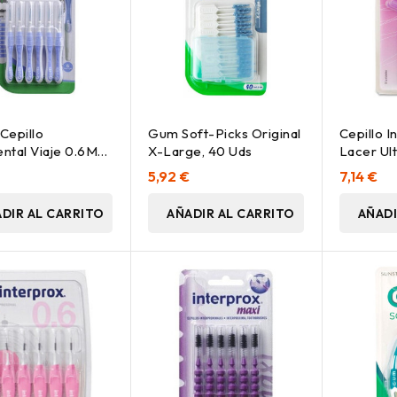
Cepillo
Gum Soft-Picks Original
Cepillo I
ental Viaje 0.6Mm
X-Large, 40 Uds
Lacer Ult
10 Uds
5,92 €
7,14 €
DIR AL CARRITO
AÑADIR AL CARRITO
AÑADI