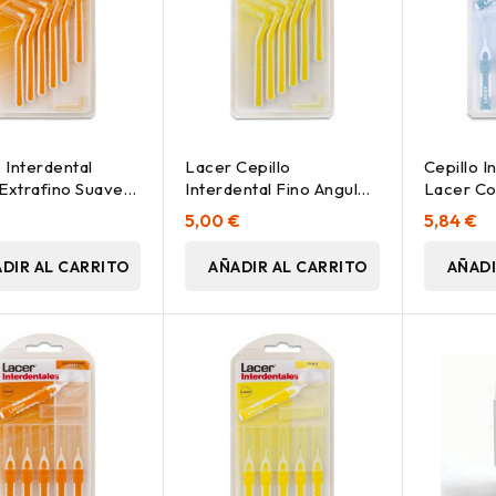
o Interdental
Lacer Cepillo
Cepillo I
Extrafino Suave
Interdental Fino Angular,
Lacer Co
r, 6 Uds
6 Uds
Azul 6Ud.
€
5,00 €
5,84 €
DIR AL CARRITO
AÑADIR AL CARRITO
AÑADI