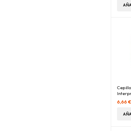
AÑA
Cepill
Interp
Plus X
6,66 
AÑA