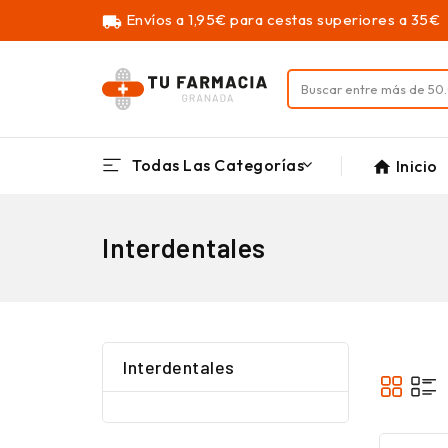
Envíos a 1,95€ para cestas superiores a 35€
local_shipping
Todas Las Categorías
Inicio
home
Interdentales
Interdentales