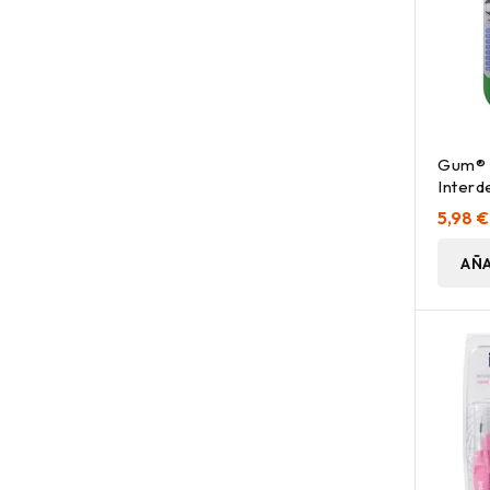
Gum® 
Interd
6Uds
5,98 €
AÑA