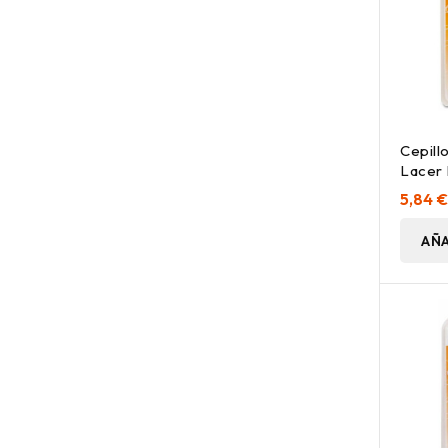
Cepill
Lacer 
Angula
5,84 
AÑA