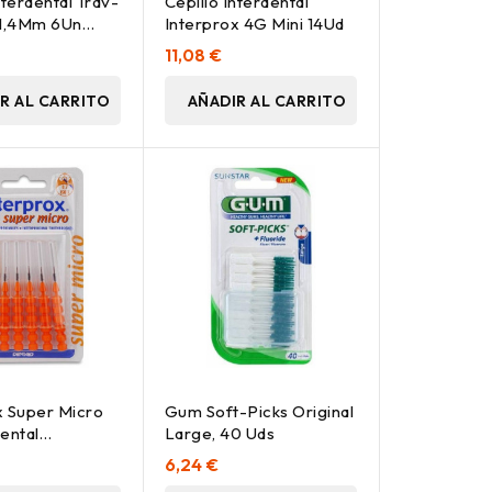
nterdental Trav-
Cepillo Interdental
 1,4Mm 6Un
Interprox 4G Mini 14Ud
11,08 €
R AL CARRITO
AÑADIR AL CARRITO
x Super Micro
Gum Soft-Picks Original
ental
Large, 40 Uds
imal, 6 Uds
6,24 €