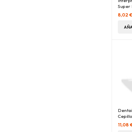
Interp
Super 
8,02 
AÑA
Dentai
Cepill
Micro,
11,08 