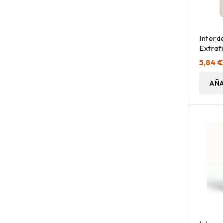
Interd
Extraf
Naranj
5,84 
AÑA