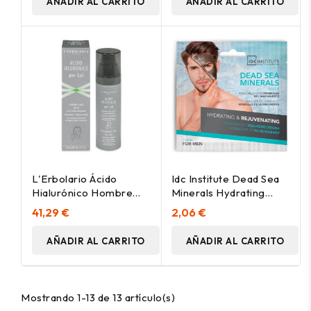
AÑADIR AL CARRITO
AÑADIR AL CARRITO
L'Erbolario Ácido
Idc Institute Dead Sea
Hialurónico Hombre
Minerals Hydrating
Crema Cara 24 Horas
Rejuvenat Mask Men
41,29 €
2,06 €
50Ml
22G
AÑADIR AL CARRITO
AÑADIR AL CARRITO
Mostrando 1-13 de 13 artículo(s)