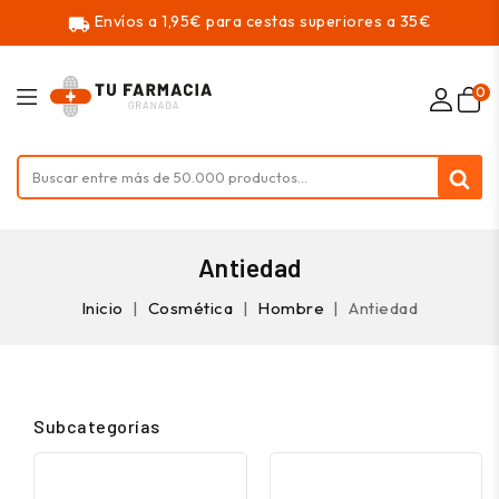
Envíos a 1,95€ para cestas superiores a 35€
local_shipping
0
Antiedad
Inicio
Cosmética
Hombre
Antiedad
Subcategorías