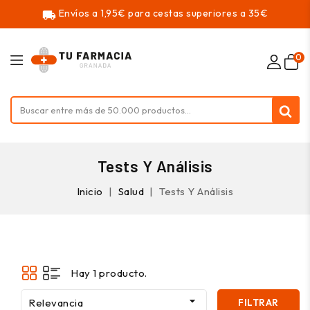
Envíos a 1,95€ para cestas superiores a 35€
local_shipping
0
Tests Y Análisis
Inicio
Salud
Tests Y Análisis
Hay 1 producto.

Relevancia
FILTRAR