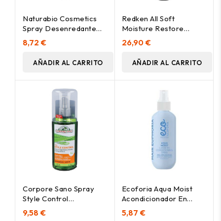
Naturabio Cosmetics
Redken All Soft
Spray Desenredante
Moisture Restore
Vitalidad 200Ml
Leave In Tratamiento
8,72 €
26,90 €
150Ml
AÑADIR AL CARRITO
AÑADIR AL CARRITO
Corpore Sano Spray
Ecoforia Aqua Moist
Style Control
Acondicionador En
Antiencrepamiento Y
Spray Sin Aclarado
9,58 €
5,87 €
Volumen 200
200Ml