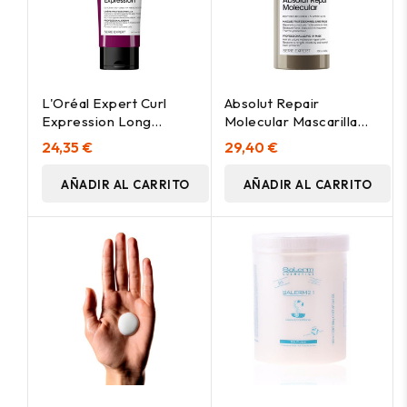
L'Oréal Expert Curl
Absolut Repair
Expression Long
Molecular Mascarilla
Lasting Leave-In
Profesional
24,35 €
29,40 €
200Ml
Reparadora Sin
Aclarado Para Cabello
AÑADIR AL CARRITO
AÑADIR AL CARRITO
Dañado 100 Ml