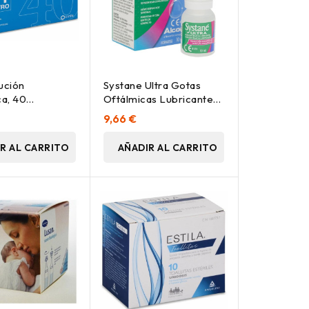
ución
Systane Ultra Gotas
ca, 40
Oftálmicas Lubricantes,
is
10 Ml
9,66 €
R AL CARRITO
AÑADIR AL CARRITO