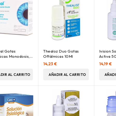
al Gotas
Thealoz Duo Gotas
Ivision S
icas Monodosis,
Oftálmicas 10Ml
Activa 
s
€
14,23 €
14,19 €
DIR AL CARRITO
AÑADIR AL CARRITO
AÑADI