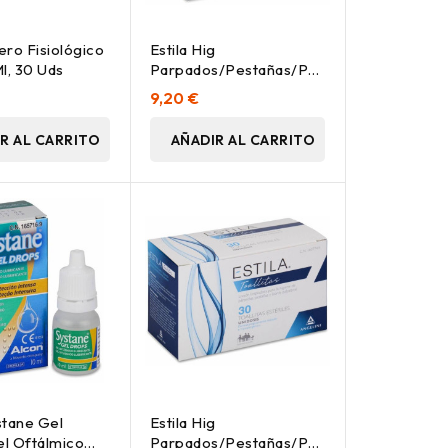
ero Fisiológico
Estila Hig
l, 30 Uds
Parpados/Pestañas/Palpebral
10Toallitas
9,20 €
R AL CARRITO
AÑADIR AL CARRITO
stane Gel
Estila Hig
l Oftálmico
Parpados/Pestañas/Palpebral