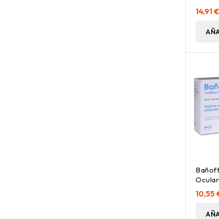
Ml
14,91 
AÑA
Bañoft
Ocular
20Uds
10,55 
AÑA