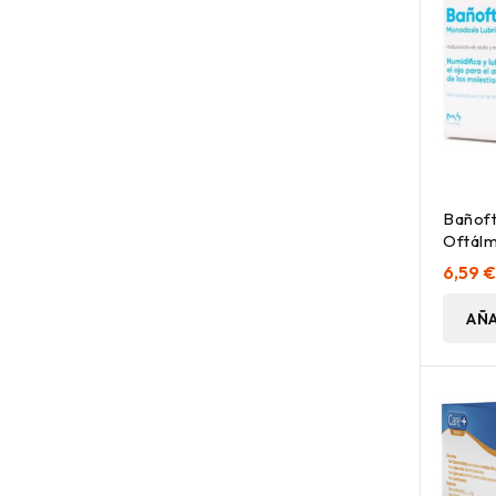
Bañoft
Oftálm
20 Ud
6,59 
AÑA