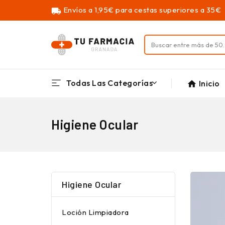
Envíos a 1,95€ para cestas superiores a 35€
local_shipping
Todas Las Categorías
Inicio
home
Higiene Ocular
Higiene Ocular
Loción Limpiadora