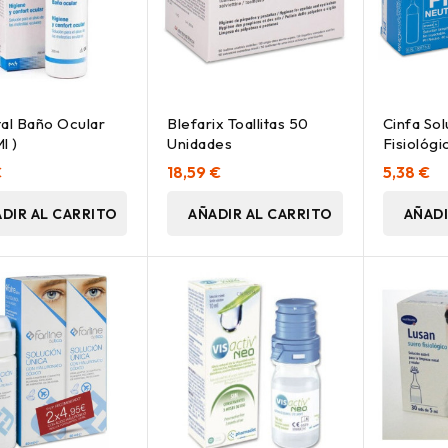
al Baño Ocular
Blefarix Toallitas 50
Cinfa Sol
l )
Unidades
Fisiológi
Monodos
€
18,59 €
5,38 €
DIR AL CARRITO
AÑADIR AL CARRITO
AÑADI