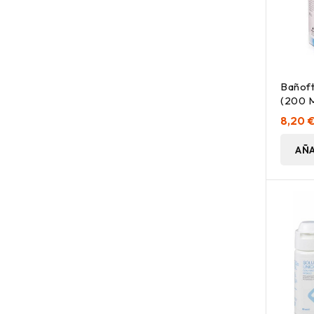
Bañoft
(200 M
8,20 
AÑA