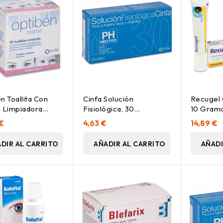
n Toallita Con
Cinfa Solución
Recugel 
 Limpiadora
Fisiológica, 30
10 Gram
e, 30 Uds
Monodosis
 €
4,63 €
14,89 €
DIR AL CARRITO
AÑADIR AL CARRITO
AÑADI