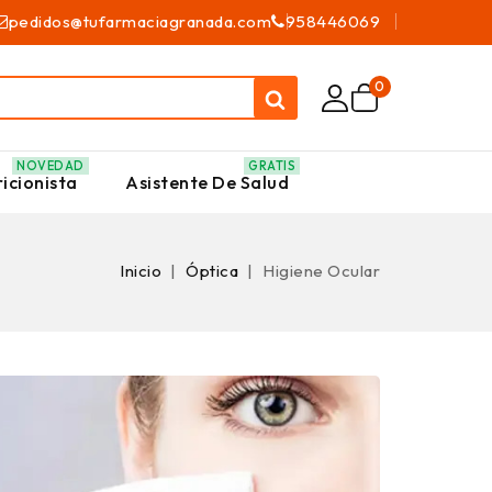
pedidos@tufarmaciagranada.com
958446069
0
NOVEDAD
GRATIS
icionista
Asistente De Salud
Inicio
Óptica
Higiene Ocular