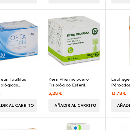
lean Toallitas
Kern Pharma Suero
Lephagel
ológicas
Fisiológico Estéril
Párpados
les 30 Unidades
Monodosis 5Ml X 30Uds
30 G
€
3,28 €
13,78 €
DIR AL CARRITO
AÑADIR AL CARRITO
AÑADI