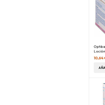
Optibe
Loción
Higien
10,64
AÑA