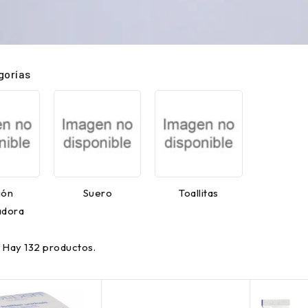
gorías
ión
Suero
Toallitas
adora
Hay 132 productos.