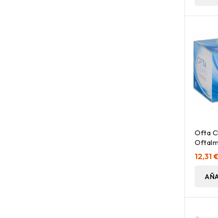
Ofta C
Oftalm
Estéri
12,31 
AÑA