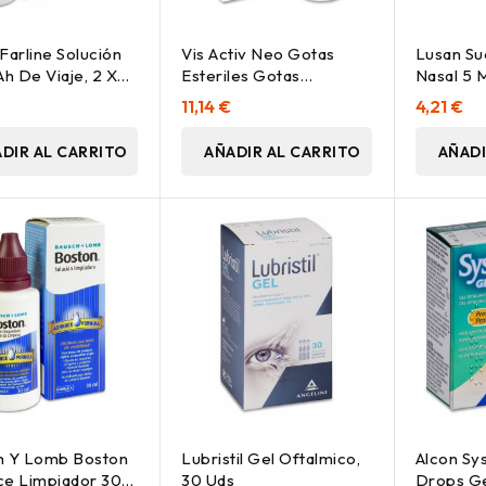
Farline Solución
Vis Activ Neo Gotas
Lusan Su
Ah De Viaje, 2 X
Esteriles Gotas
Nasal 5 M
Oculares Humectantes
11,14 €
4,21 €
10 Ml
DIR AL CARRITO
AÑADIR AL CARRITO
AÑADI
h Y Lomb Boston
Lubristil Gel Oftalmico,
Alcon Sy
ce Limpiador 30
30 Uds
Drops Ge