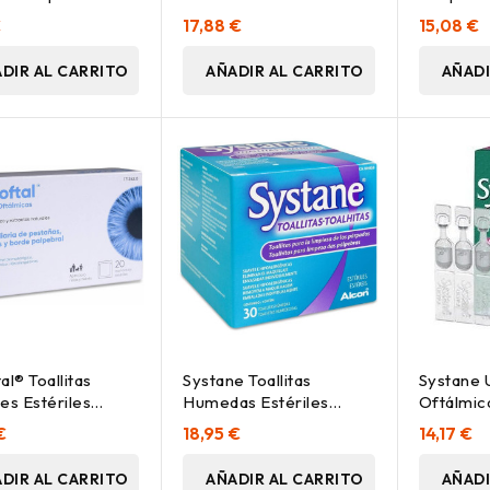
Lubrican
€
17,88 €
15,08 €
DIR AL CARRITO
AÑADIR AL CARRITO
AÑADI
al® Toallitas
Systane Toallitas
Systane 
es Estériles
Humedas Estériles
Oftálmic
Limpieza Palpebral, 30
30 Uds
€
18,95 €
14,17 €
Uds
DIR AL CARRITO
AÑADIR AL CARRITO
AÑADI