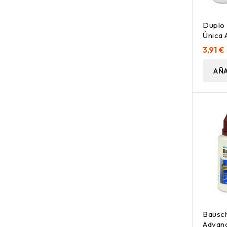
Duplo 
Única 
60 Ml
3,91 €
AÑA
Bausc
Advan