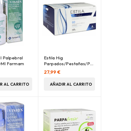
ol Palpebral
Estila Hig
50Ml Farmam
Parpados/Pestañas/Palpebral
60Toallitas
27,99 €
R AL CARRITO
AÑADIR AL CARRITO