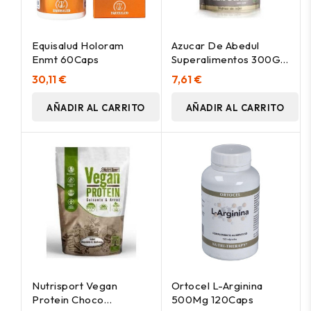
Equisalud Holoram
Azucar De Abedul
Enmt 60Caps
Superalimentos 300Gr.
Doypack
30,11 €
7,61 €
AÑADIR AL CARRITO
AÑADIR AL CARRITO
Nutrisport Vegan
Ortocel L-Arginina
Protein Choco
500Mg 120Caps