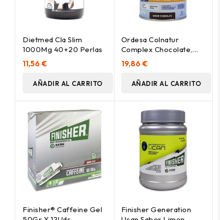
Dietmed Cla Slim
Ordesa Colnatur
1000Mg 40+20 Perlas
Complex Chocolate,
420 G
11,56 €
19,86 €
AÑADIR AL CARRITO
AÑADIR AL CARRITO
Finisher® Caffeine Gel
Finisher Generation
50Gr X 12Uds
Ucan Sabor Limon