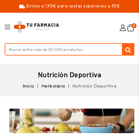
Envíos a 1,95€ para cestas superiores a 35€
local_shipping
0
Nutrición Deportiva
Inicio
Herbolario
Nutrición Deportiva