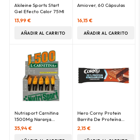
Akileine Sports Start
Amiover, 60 Cápsulas
Gel Efecto Calor 75Ml
13,99 €
16,15 €
AÑADIR AL CARRITO
AÑADIR AL CARRITO
Nutrisport Carnitina
Hero Corny Protein
1500Mg Naranja
Barrita De Proteína
20Viales
Con Chocolate Con
35,94 €
2,15 €
Leche 50G