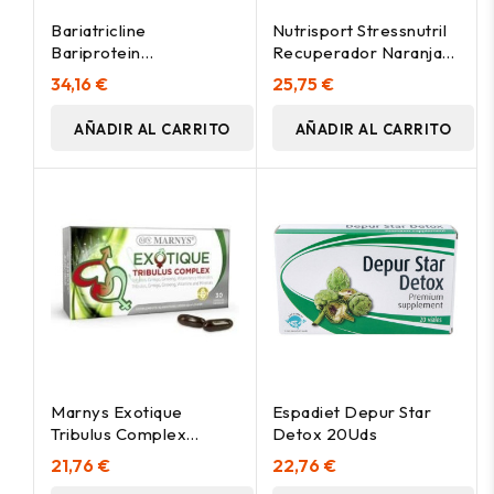
Bariatricline
Nutrisport Stressnutril
Bariprotein
Recuperador Naranja
Suplemento Proteico
800G
34,16 €
25,75 €
Con Sabor Neutro
500G
AÑADIR AL CARRITO
AÑADIR AL CARRITO
Marnys Exotique
Espadiet Depur Star
Tribulus Complex
Detox 20Uds
30Caps
21,76 €
22,76 €