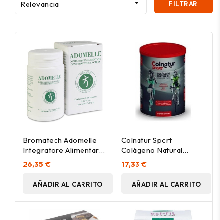

Relevancia
FILTRAR
Bromatech Adomelle
Colnatur Sport
Integratore Alimentare
Colágeno Natural
Con Fermenti Lattici
Sabor Neutro, 330 G
26,35 €
17,33 €
30Caps
AÑADIR AL CARRITO
AÑADIR AL CARRITO