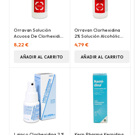
Orravan Solución
Orravan Clorhexidina
Acuosa De Clorhexidina
2% Solución Alcohólica,
Al 2%, 500 Ml
250 Ml
8,22 €
4,79 €
AÑADIR AL CARRITO
AÑADIR AL CARRITO
Lainco Clorhexidina 2 %
Kern Pharma Kernidina