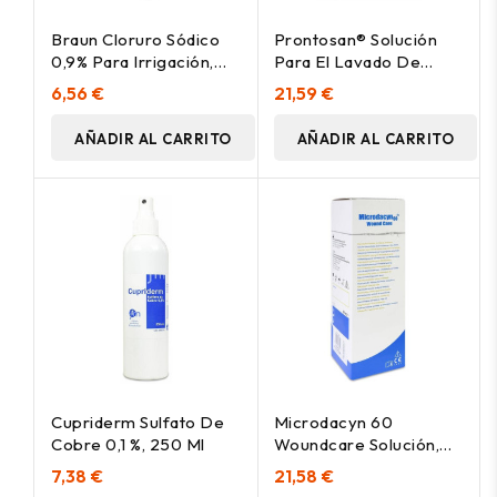
Braun Cloruro Sódico
Prontosan® Solución
0,9% Para Irrigación,
Para El Lavado De
500 Ml
Heridas 350Ml
6,56 €
21,59 €
AÑADIR AL CARRITO
AÑADIR AL CARRITO
Cupriderm Sulfato De
Microdacyn 60
Cobre 0,1 %, 250 Ml
Woundcare Solución,
500 Ml
7,38 €
21,58 €