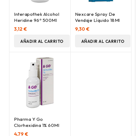
Interapothek Alcohol
Nexcare Spray De
Heridine 96º 500Ml
Vendaje Líquido 18Ml
3,12 €
9,30 €
AÑADIR AL CARRITO
AÑADIR AL CARRITO
Pharma Y Go
Clorhexidina 1% 60Ml
4,79 €