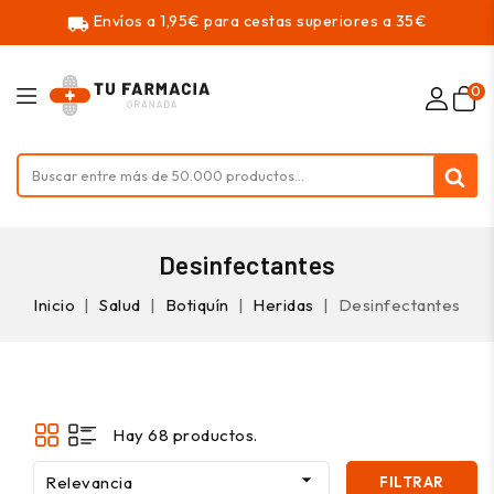
Envíos a 1,95€ para cestas superiores a 35€
local_shipping
0
Desinfectantes
Inicio
Salud
Botiquín
Heridas
Desinfectantes
Hay 68 productos.

Relevancia
FILTRAR