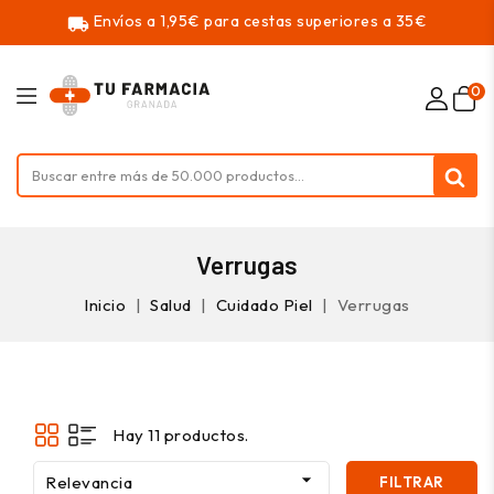
Envíos a 1,95€ para cestas superiores a 35€
local_shipping
0
Verrugas
Inicio
Salud
Cuidado Piel
Verrugas
Hay 11 productos.

Relevancia
FILTRAR