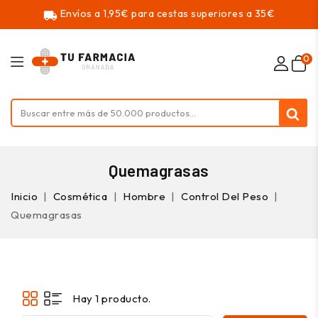
Envíos a 1,95€ para cestas superiores a 35€
local_shipping
0
Quemagrasas
Inicio
Cosmética
Hombre
Control Del Peso
Quemagrasas
Hay 1 producto.