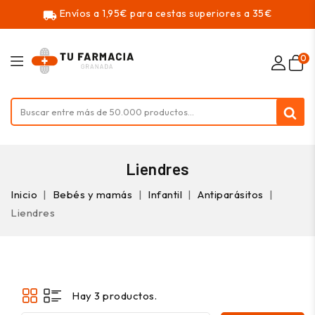
Envíos a 1,95€ para cestas superiores a 35€
local_shipping
0
Liendres
Inicio
Bebés y mamás
Infantil
Antiparásitos
Liendres
Hay 3 productos.