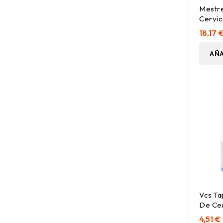
Mestre
Cervic
18,17 
AÑA
Vcs T
De Cer
4,51 €