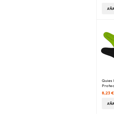
AÑA
Quies
Protec
Grand
8,23 
AÑA