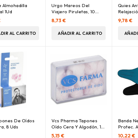
 Almohadilla
Urgo Mareos Del
Quies An
al 1Ud
Viajero Piruletas, 10
Relajaci
Unidades
€
8,73 €
9,78 €
DIR AL CARRITO
AÑADIR AL CARRITO
AÑADI
apones De Oídos
Vcs Pharma Tapones
Banda N
a, 8 Uds
Oído Cera Y Algodón, 12
Protec. A
Uds
1Ud Quie
5,15 €
10,22 €