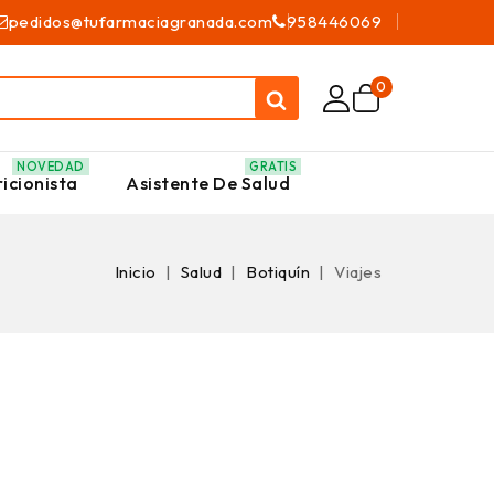
pedidos@tufarmaciagranada.com
958446069
0
NOVEDAD
GRATIS
icionista
Asistente De Salud
Inicio
Salud
Botiquín
Viajes