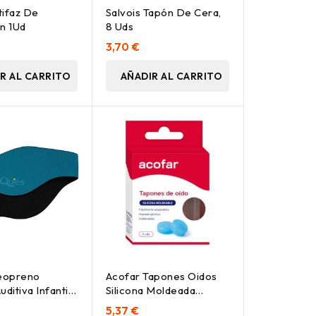
tifaz De
Salvois Tapón De Cera,
ón 1Ud
8 Uds
3,70 €
R AL CARRITO
AÑADIR AL CARRITO
eopreno
Acofar Tapones Oidos
uditiva Infantil
Silicona Moldeada
s
Infantiles 6Uds
5,37 €