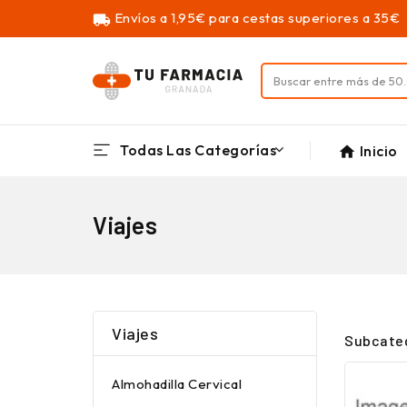
Envíos a 1,95€ para cestas superiores a 35€
local_shipping
Todas Las Categorías
Inicio
home
Viajes
Viajes
Subcate
Almohadilla Cervical