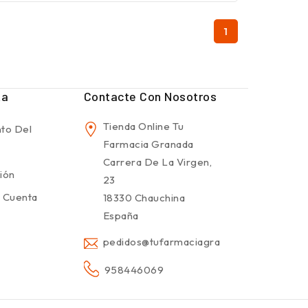
1
ta
Contacte Con Nosotros
Tienda Online Tu
to Del
Farmacia Granada
Carrera De La Virgen,
sión
23
 Cuenta
18330 Chauchina
España
pedidos@tufarmaciagranada.com
958446069