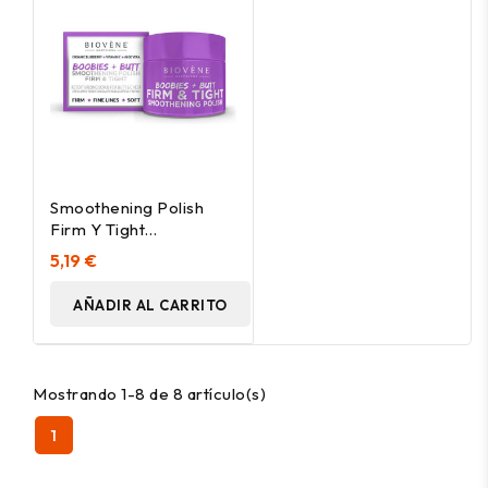
Smoothening Polish
Firm Y Tight
Retexturizing Scrub For
5,19 €
Butt Y Chest 50 Ml
AÑADIR AL CARRITO
Mostrando 1-8 de 8 artículo(s)
1