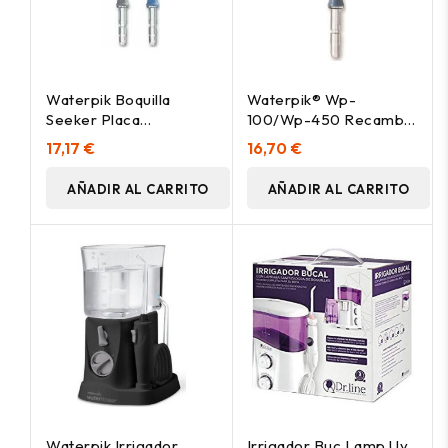
Waterpik Boquilla
Waterpik® Wp-
Seeker Placa
100/Wp-450 Recambio
Inaccesible 2Uds
Cabezal Cepillo 2Uds
17,17 €
16,70 €
AÑADIR AL CARRITO
AÑADIR AL CARRITO
Waterpik Irrigador
Irrigador Buc Lamp Uv