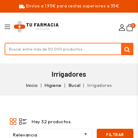
Envíos a 1,95€ para cestas superiores a 35€
local_shipping
0
Irrigadores
Inicio
Higiene
Bucal
Irrigadores
Hay 32 productos.

Relevancia
FILTRAR