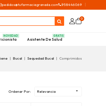
pedidos@tufarmaciagranada.com
958446069
0
NOVEDAD
GRATIS
icionista
Asistente De Salud
giene
Bucal
Sequedad Bucal
Comprimidos

Ordenar Por:
Relevancia