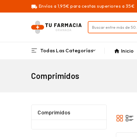
Envíos a 1,95€ para cestas superiores a 35€
local_shipping
Todas Las Categorías
Inicio
home
Comprimidos
Comprimidos