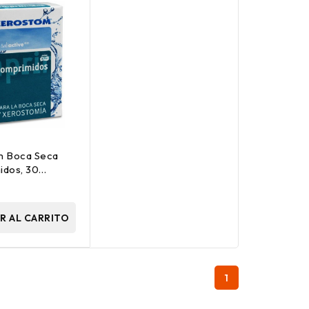
m Boca Seca
dos, 30
idos
R AL CARRITO
1