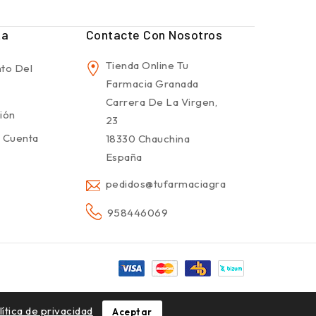
ta
Contacte Con Nosotros
Tienda Online Tu
to Del
Farmacia Granada
Carrera De La Virgen,
sión
23
 Cuenta
18330 Chauchina
España
pedidos@tufarmaciagranada.com
958446069
lítica de privacidad
Aceptar