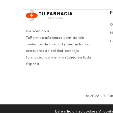
P
O
Bienvenido a
N
TuFarmaciaGranada.com, donde
L
cuidamos de tu salud y bienestar con
productos de calidad, consejo
farmacéutico y envío rápido en toda
España.
© 2026 - TuFa
Este sitio utiliza cookies. Al co