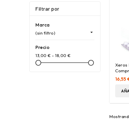
Filtrar por
Marca

(sin filtro)
Precio
13,00 € - 18,00 €
Xeros 
Compr
Compr
16,55 
AÑA
Mostrando