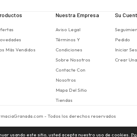
roductos
Nuestra Empresa
Su Cuen
fertas
Aviso Legal
Seguimien
ovedades
Términos Y
Pedido
os Más Vendidos
Condiciones
Iniciar Se
Sobre Nosotros
Crear Una
Contacte Con
Nosotros
Mapa Del Sitio
Tiendas
rmaciaGranada.com - Todos los derechos reservados
ntinuar usando este sitio, usted acepta nuestro uso de cookies.
Po