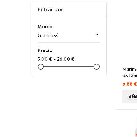
Filtrar por
Marca

(sin filtro)
Precio
3,00 € - 26,00 €
Marime
Isotón
6,88 
AÑA