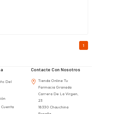
1
ta
Contacte Con Nosotros
Tienda Online Tu
to Del
Farmacia Granada
Carrera De La Virgen,
sión
23
 Cuenta
18330 Chauchina
España