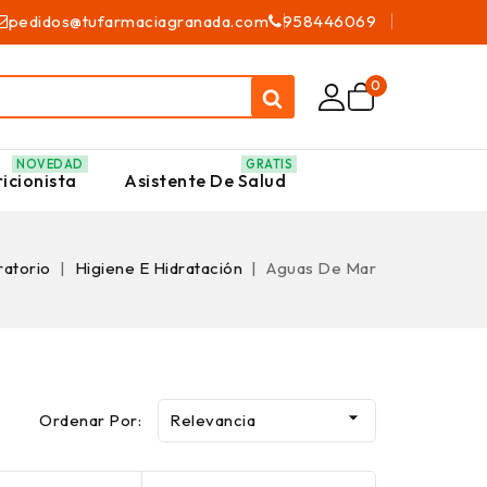
pedidos@tufarmaciagranada.com
958446069
0
NOVEDAD
GRATIS
icionista
Asistente De Salud
ratorio
Higiene E Hidratación
Aguas De Mar

Ordenar Por:
Relevancia