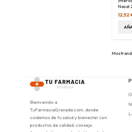
Inters
Nasal
12,52 
AÑA
Mostrando
P
O
Bienvenido a
N
TuFarmaciaGranada.com, donde
L
cuidamos de tu salud y bienestar con
productos de calidad, consejo