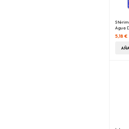
Stérim
Agua 
Diario
5,18 €
AÑA