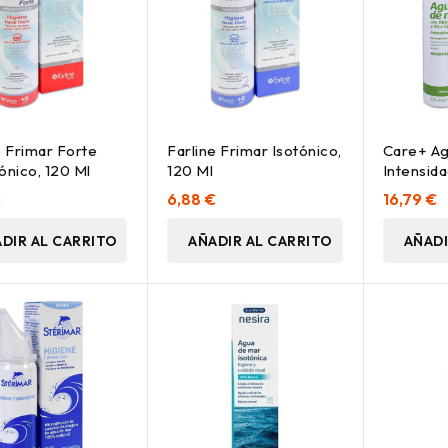
e Frimar Forte
Farline Frimar Isotónico,
Care+ A
ónico, 120 Ml
120 Ml
Intensid
Hipertóni
€
6,88 €
16,79 €
DIR AL CARRITO
AÑADIR AL CARRITO
AÑADI