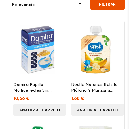

Relevancia
FILTRAR
Damira Papilla
Nestlé Natunes Bolsita
Multicereales Sin
Plátano Y Manzana
Gluten, 600 G
90G
10,66 €
1,68 €
AÑADIR AL CARRITO
AÑADIR AL CARRITO