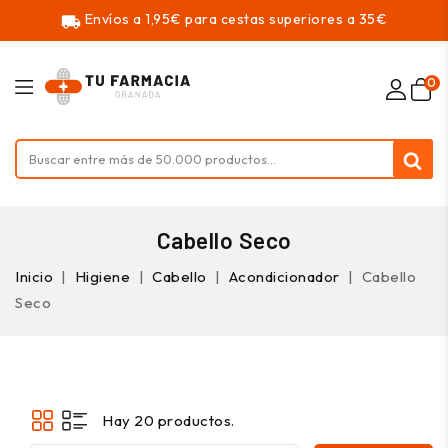
Envíos a 1,95€ para cestas superiores a 35€
local_shipping
0
Cabello Seco
Inicio
Higiene
Cabello
Acondicionador
Cabello
Seco
Hay 20 productos.