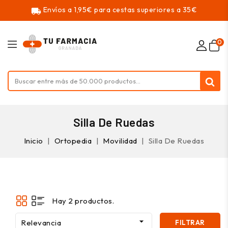
Envíos a 1,95€ para cestas superiores a 35€
local_shipping
0
Silla De Ruedas
Inicio
Ortopedia
Movilidad
Silla De Ruedas
Hay 2 productos.

Relevancia
FILTRAR