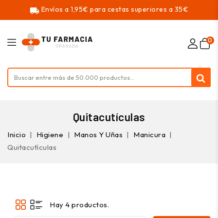
Envíos a 1,95€ para cestas superiores a 35€
local_shipping
0
Quitacutículas
Inicio
Higiene
Manos Y Uñas
Manicura
Quitacutículas
Hay 4 productos.