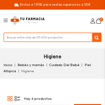
Envíos a 1,95€ para cestas superiores a 35€
local_shipping
0
Higiene
Inicio
Bebés y mamás
Cuidado Del Bebé
Piel
Atópica
Higiene
Hay 4 productos.