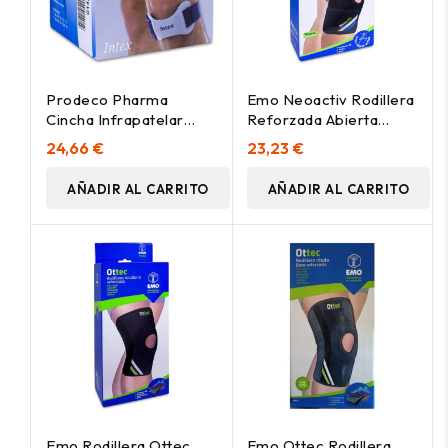
Prodeco Pharma
Emo Neoactiv Rodillera
Cincha Infrapatelar
Reforzada Abierta
Gris Talla Unica 1Ud
Negra, 1 Ud
24,66 €
23,23 €
AÑADIR AL CARRITO
AÑADIR AL CARRITO
Emo Rodillera Ottec
Emo Ottec Rodillera