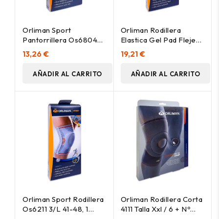
Orliman Sport
Orliman Rodillera
Pantorrillera Os6804
Elastica Gel Pad Flejes
3/L 36-42, 1 Unidad
Sport T1 1Ud
13,26 €
19,21 €
AÑADIR AL CARRITO
AÑADIR AL CARRITO
Orliman Sport Rodillera
Orliman Rodillera Corta
Os6211 3/L 41-48, 1
4111 Talla Xxl / 6 + Nº
Unidad
44-49, 1 Unidad