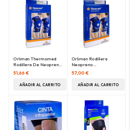
Orliman Thermomed
Orliman Rodillera
Rodillera De Neopreno
Neopreno
Con Cinchas Azul Ref.
Estabilizadores
51,66 €
57,00 €
4103 Talla 5, 1 Ud
Metálicos 4104 Talla 3, 1
Unidad
AÑADIR AL CARRITO
AÑADIR AL CARRITO