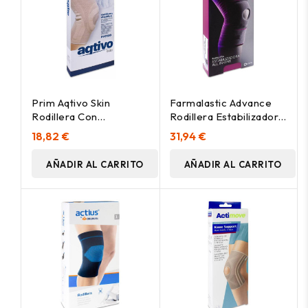
Prim Aqtivo Skin
Farmalastic Advance
Rodillera Con
Rodillera Estabilizadora
Estabilizadores Talla M,
All In One T-U 1Ud
18,82 €
31,94 €
1 Ud
AÑADIR AL CARRITO
AÑADIR AL CARRITO