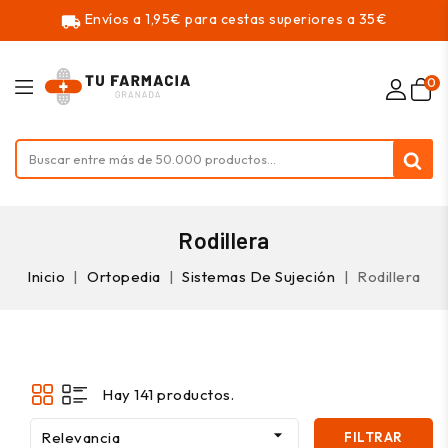
Envíos a 1,95€ para cestas superiores a 35€
local_shipping
0
Rodillera
Inicio
Ortopedia
Sistemas De Sujeción
Rodillera
Hay 141 productos.

Relevancia
FILTRAR