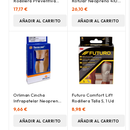
Rodillera Preventiva
Rotular Neopreno 4101
Talla Xl, 1 Ud
Talla 6 44-49, 1 Unidad
17,17 €
26,10 €
AÑADIR AL CARRITO
AÑADIR AL CARRITO
Orliman Cincha
Futuro Comfort Lift
Infrapatelar Neopreno
Rodillera Talla S, 1 Ud
4110, 1 Unidad
9,66 €
8,98 €
AÑADIR AL CARRITO
AÑADIR AL CARRITO