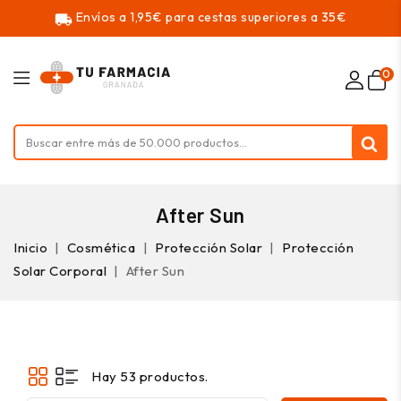
Envíos a 1,95€ para cestas superiores a 35€
local_shipping
0
After Sun
Inicio
Cosmética
Protección Solar
Protección
Solar Corporal
After Sun
Hay 53 productos.