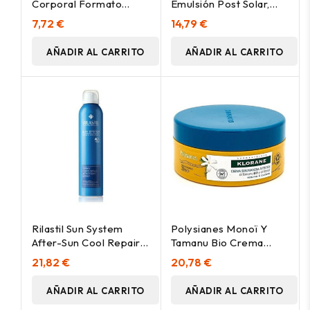
Corporal Formato
Emulsión Post Solar,
Familiar, 500 Ml
250 Ml
7,72 €
14,79 €
AÑADIR AL CARRITO
AÑADIR AL CARRITO
Rilastil Sun System
Polysianes Monoï Y
After-Sun Cool Repair
Tamanu Bio Crema
Spray Transparente
Sublime After Sun 200
21,82 €
20,78 €
200Ml
Ml
AÑADIR AL CARRITO
AÑADIR AL CARRITO