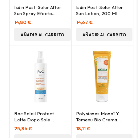
Isdin Post-Solar After
Isdin Post-Solar After
Sun Spray Efecto
Sun Lotion, 200 Ml
Inmediato, 200 Ml
14,80 €
14,67 €
AÑADIR AL CARRITO
AÑADIR AL CARRITO
Roc Soleil Protect
Polysianes Monoï Y
Latte Dopo Sole
Tamanu Bio Crema
Rinfrescante
Solar Sublime Spf50+
25,86 €
18,11 €
Rigenerante 200Ml
50 Ml