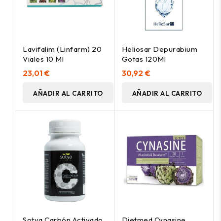
Lavifalim (Linfarm) 20
Heliosar Depurabium
Viales 10 Ml
Gotas 120Ml
23,01 €
30,92 €
AÑADIR AL CARRITO
AÑADIR AL CARRITO
Sotya Carbón Activado
Dietmed Cynasine