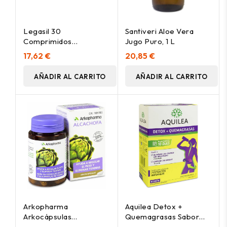
Legasil 30
Santiveri Aloe Vera
Comprimidos
Jugo Puro, 1 L
Recubiertos
17,62 €
20,85 €
AÑADIR AL CARRITO
AÑADIR AL CARRITO
Arkopharma
Aquilea Detox +
Arkocápsulas
Quemagrasas Sabor
Alcachofa, 40 Cápsulas
Piña, 10 Uds