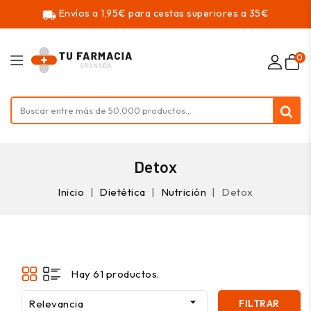
Envíos a 1,95€ para cestas superiores a 35€
local_shipping
0
Detox
Inicio
Dietética
Nutrición
Detox
Hay 61 productos.

Relevancia
FILTRAR