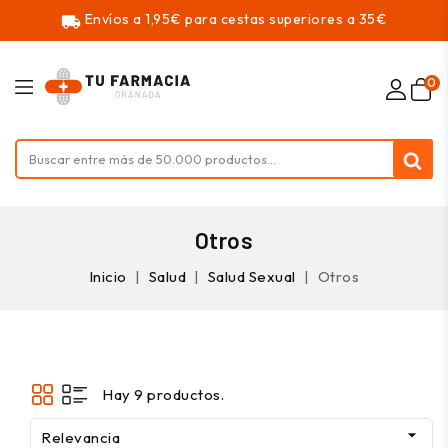
Envíos a 1,95€ para cestas superiores a 35€
local_shipping
0
Otros
Inicio
Salud
Salud Sexual
Otros
Hay 9 productos.

Relevancia