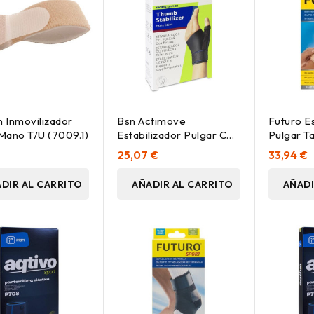
n Inmovilizador
Bsn Actimove
Futuro Es
ano T/U (7009.1)
Estabilizador Pulgar Con
Pulgar Tal
Férula Talla L/Xl, 1
€
25,07 €
33,94 €
Unidad
DIR AL CARRITO
AÑADIR AL CARRITO
AÑADI