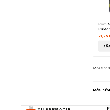
Prim A
Pantorr
Ud
21,26 
AÑA
Mostrando
Más info
P