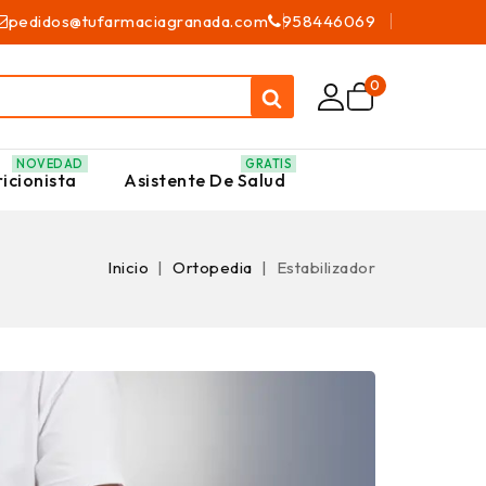
pedidos@tufarmaciagranada.com
958446069
0
NOVEDAD
GRATIS
icionista
Asistente De Salud
Inicio
Ortopedia
Estabilizador