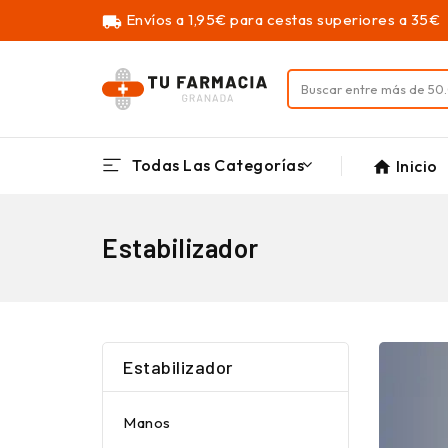
Envíos a 1,95€ para cestas superiores a 35€
local_shipping
Todas Las Categorías
Inicio
home
Estabilizador
Estabilizador
Manos