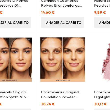
uschka D Polvos
Camaleon Cosmetics
Natura S
eadores 01
Polvos Bronceadores
Faciales
 10 2
Sun-Kissed 1Ud
Renovad
 €
14,60 €
9,89 €
DIR AL CARRITO
AÑADIR AL CARRITO
AÑADI
nerals Original
Bareminerals Original
Baremine
tion Spf15 N15
Foundation Powder
Highligh
al Medium 8G
Spf15 06 Neutral Ivor
Glow 3.
 €
38,74 €
30,13 €
8G