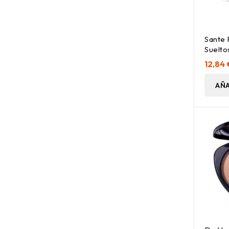
Sante 
Suelto
12,84 
AÑA