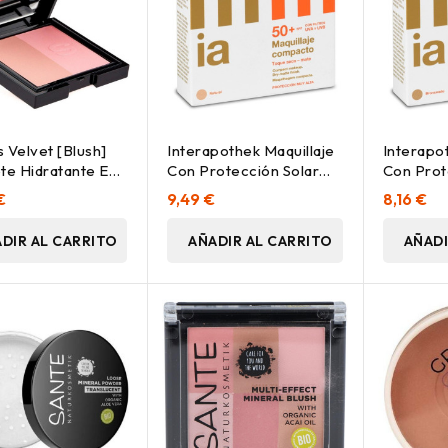
s Velvet [Blush]
Interapothek Maquillaje
Interapo
te Hidratante En
Con Protección Solar
Con Prot
02 Sweet Coral
Spf50+ Tono Natural
Spf50+ 
€
9,49 €
8,16 €
Broncea
DIR AL CARRITO
AÑADIR AL CARRITO
AÑADI