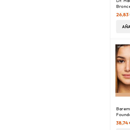
Dr. Ha
Bronc
Bronze
26,83
AÑA
Baremi
Founda
Neutr
38,74