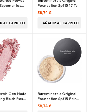
iberica Polvos
Bareminerals Original
 Espumantes
Foundation Spf15 17 Tan
ores 35G
Nude 8G
38,74 €
R AL CARRITO
AÑADIR AL CARRITO
rals Gen Nude
Bareminerals Original
ting Blush Rose
Foundation Spf15 Fair
8G
8G
38,74 €