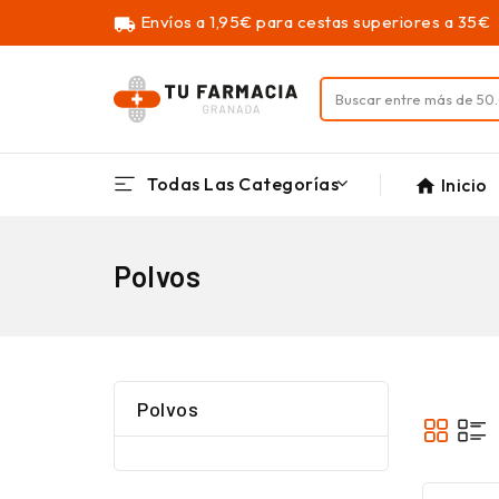
Envíos a 1,95€ para cestas superiores a 35€
local_shipping
Todas Las Categorías
Inicio
home
Polvos
Polvos