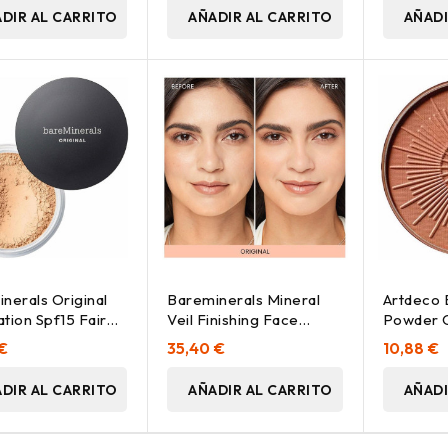
DIR AL CARRITO
AÑADIR AL CARRITO
AÑADI
nerals Original
Bareminerals Mineral
Artdeco 
tion Spf15 Fair
Veil Finishing Face
Powder 
8G
Powder 9G
Longlast
 €
35,40 €
10,88 €
50 Almon
DIR AL CARRITO
AÑADIR AL CARRITO
AÑADI