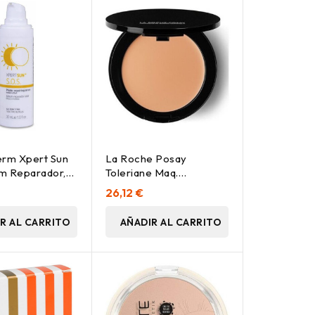
erm Xpert Sun
La Roche Posay
m Reparador,
Toleriane Maq.
Compacto Teint Mineral
26,12 €
Beige Claro Nº13
R AL CARRITO
AÑADIR AL CARRITO