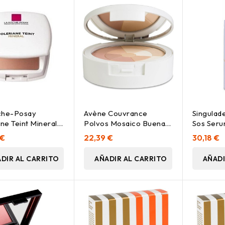
che-Posay
Avène Couvrance
Singulad
ane Teint Mineral
Polvos Mosaico Buena
Sos Seru
Claro Spf25+
Cara, 10 G
30 Ml
 €
22,39 €
30,18 €
DIR AL CARRITO
AÑADIR AL CARRITO
AÑADI