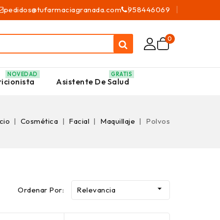
pedidos@tufarmaciagranada.com
958446069
0
NOVEDAD
GRATIS
icionista
Asistente De Salud
icio
Cosmética
Facial
Maquillaje
Polvos

Ordenar Por:
Relevancia