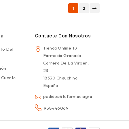
1
2
ta
Contacte Con Nosotros
Tienda Online Tu
to Del
Farmacia Granada
Carrera De La Virgen,
sión
23
 Cuenta
18330 Chauchina
España
pedidos@tufarmaciagranada.com
958446069