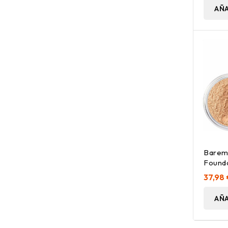
AÑA
Baremi
Founda
Ivory 
37,98
AÑA