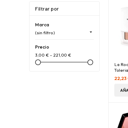
Filtrar por
Marca

(sin filtro)
Precio
3,00 € - 221,00 €
La Ro
Toleri
Beige 
22,23
9,5G
AÑA