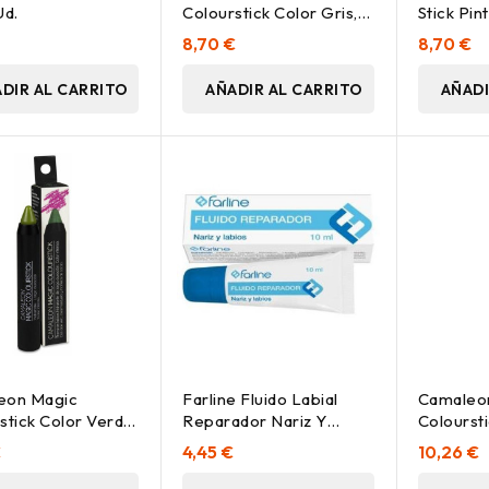
Ud.
Colourstick Color Gris, 1
Stick Pin
Ud
Rojo/Bur
8,70 €
8,70 €
DIR AL CARRITO
AÑADIR AL CARRITO
AÑADI
eon Magic
Farline Fluido Labial
Camaleon
stick Color Verde,
Reparador Nariz Y
Coloursti
Labios 10Ml
Berenjen
€
4,45 €
10,26 €