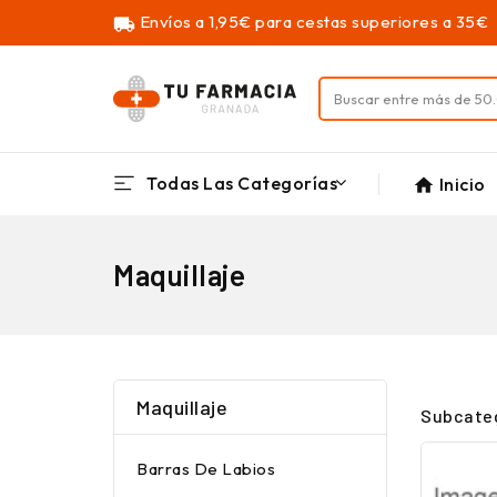
Envíos a 1,95€ para cestas superiores a 35€
local_shipping
Todas Las Categorías
Inicio
home
Maquillaje
Maquillaje
Subcate
Barras De Labios