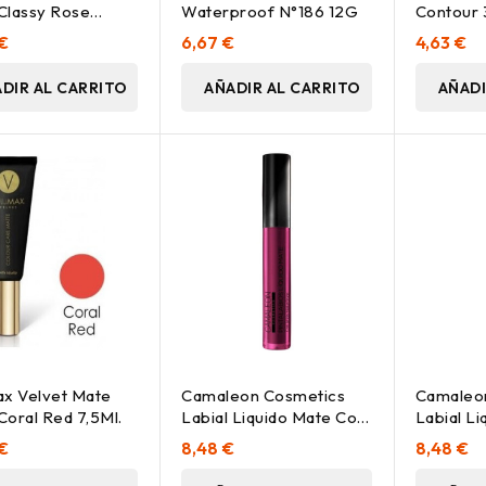
 Classy Rose
Waterproof N°186 12G
Contour
 €
6,67 €
4,63 €
DIR AL CARRITO
AÑADIR AL CARRITO
AÑADI
x Velvet Mate
Camaleon Cosmetics
Camaleo
 Coral Red 7,5Ml.
Labial Liquido Mate Con
Labial L
Aplicador Lm04 8Ml
Aplicado
 €
8,48 €
8,48 €