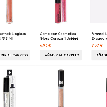
pothek Lipgloss
Camaleon Cosmetics
Rimmel L
Nº3 3 Ml
Gloss Cereza, 1 Unidad
Exaggera
018 0.2
6,93 €
7,57 €
DIR AL CARRITO
AÑADIR AL CARRITO
AÑADI