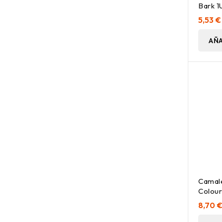
Bark 1
5,53 €
AÑA
Camal
Colour
1 Ud
8,70 