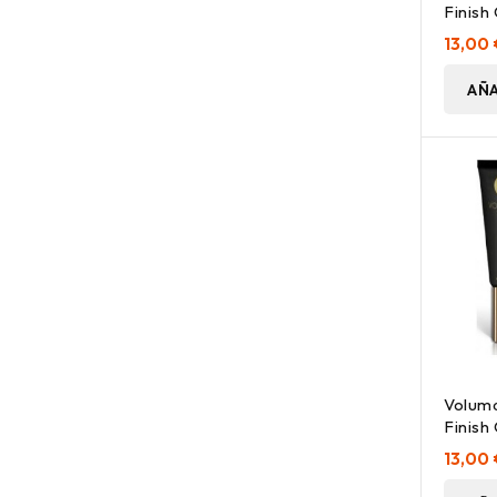
Finish
7,5Ml.
13,00
AÑA
Voluma
Finish
13,00