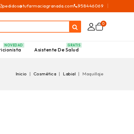
pedidos@tufarmaciagranada.com
958446069
0
NOVEDAD
GRATIS
icionista
Asistente De Salud
Inicio
Cosmética
Labial
Maquillaje