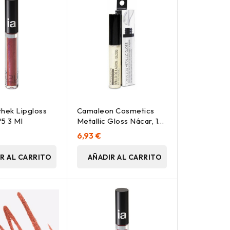
thek Lipgloss
Camaleon Cosmetics
º5 3 Ml
Metallic Gloss Nácar, 1
Unidad
6,93 €
R AL CARRITO
AÑADIR AL CARRITO