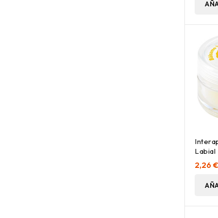
AÑA
Intera
Labial
2,26 
AÑA