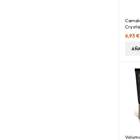
Camal
Crystal
6,93 €
AÑA
Voluma