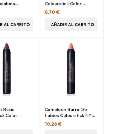
talabios
Colourstick Color
deos 4G 1Ud
Amarillo, 1 Ud
8,70 €
R AL CARRITO
AÑADIR AL CARRITO
 Basic
Camaleon Barra De
ck Color
Labios Colourstick Nº 5
a, 1 Ud
(Nude) 4G
10,26 €