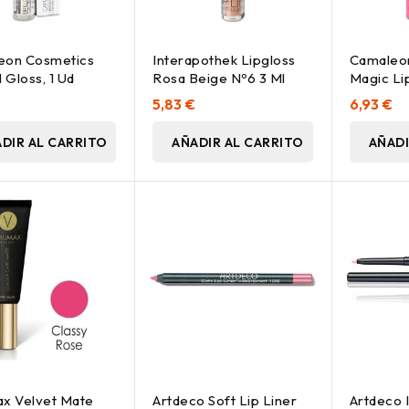
eon Cosmetics
Interapothek Lipgloss
Camaleon
 Gloss, 1 Ud
Rosa Beige Nº6 3 Ml
Magic Li
Ml
5,83 €
6,93 €
DIR AL CARRITO
AÑADIR AL CARRITO
AÑADI
x Velvet Mate
Artdeco Soft Lip Liner
Artdeco I