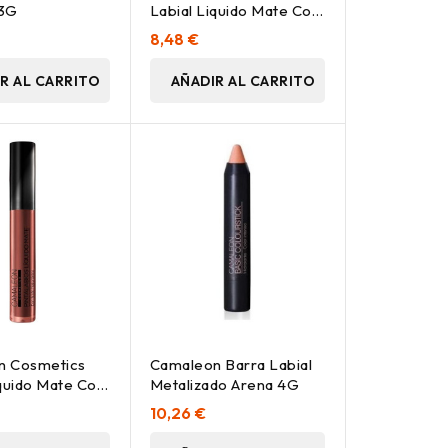
 3G
Labial Liquido Mate Con
Aplicador Lm01 8Ml
8,48 €
R AL CARRITO
AÑADIR AL CARRITO
n Cosmetics
Camaleon Barra Labial
iquido Mate Con
Metalizado Arena 4G
r Lm07 8Ml
10,26 €