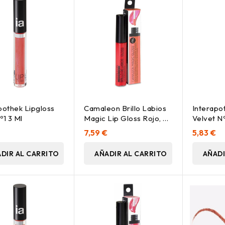
pothek Lipgloss
Camaleon Brillo Labios
Interapo
º1 3 Ml
Magic Lip Gloss Rojo, 9
Velvet N
Ml
7,59 €
5,83 €
DIR AL CARRITO
AÑADIR AL CARRITO
AÑADI