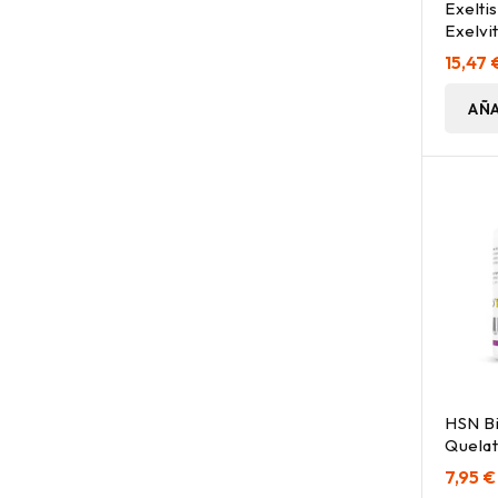
Exelti
Exelvi
Capsu
15,47 
AÑA
HSN Bi
Quela
120 C
7,95 €