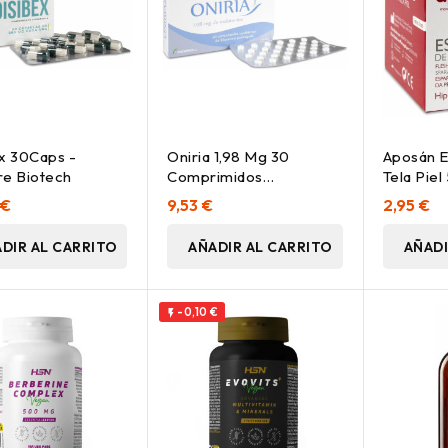
x 30Caps -
Oniria 1,98 Mg 30
Aposán 
e Biotech
Comprimidos
Tela Piel
Liberación Prolongada
Ud
 €
9,53 €
2,95 €
DIR AL CARRITO
AÑADIR AL CARRITO
AÑADI
-0,10 €
