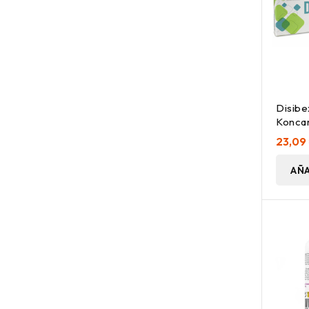
Disibe
Koncar
23,09
AÑA