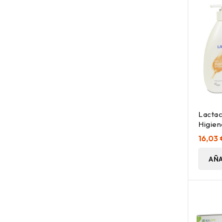
Lactac
Higien
16,03 
AÑA