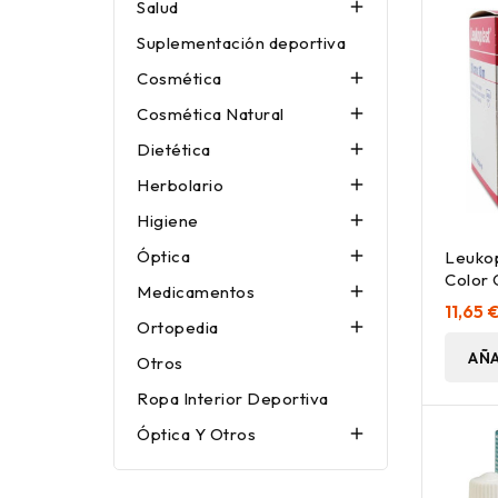
Salud

Suplementación deportiva
Cosmética

Cosmética Natural

Dietética

Herbolario

Higiene

Óptica

Leukop
Color 
Medicamentos

M, 1 U
11,65 
Ortopedia

AÑA
Otros
Ropa Interior Deportiva
Óptica Y Otros
