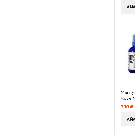
AÑA
Marnys
Rosa 
Revita
7,10 €
100Ml
AÑA