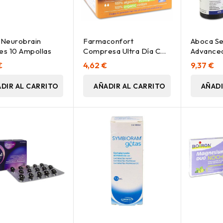
 Neurobrain
Farmaconfort
Aboca Se
es 10 Ampollas
Compresa Ultra Día Con
Advanced
Alas, 10 Uds
€
4,62 €
9,37 €
DIR AL CARRITO
AÑADIR AL CARRITO
AÑADI