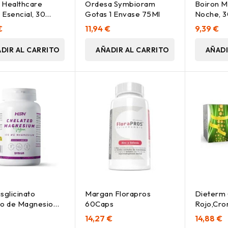
s Healthcare
Ordesa Symbioram
Boiron 
t Esencial, 30
Gotas 1 Envase 75Ml
Noche, 3
las
€
11,94 €
9,39 €
DIR AL CARRITO
AÑADIR AL CARRITO
AÑADI
sglicinato
Margan Florapros
Dieterm 
to de Magnesio
60Caps
Rojo,Cro
aps
60Comp
14,27 €
14,88 €