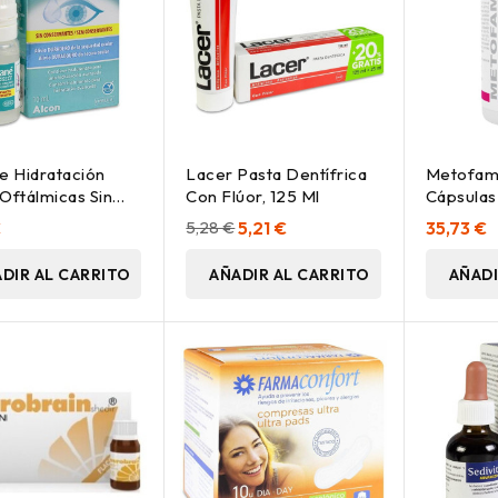
e Hidratación
Lacer Pasta Dentífrica
Metofam 
Oftálmicas Sin
Con Flúor, 125 Ml
Cápsulas
vantes, 10 Ml
€
5,28 €
5,21 €
35,73 €
DIR AL CARRITO
AÑADIR AL CARRITO
AÑADI