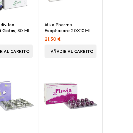
divitax
Atika Pharma
 Gotas, 30 Ml
Esophacare 20X10Ml
21,30 €
R AL CARRITO
AÑADIR AL CARRITO