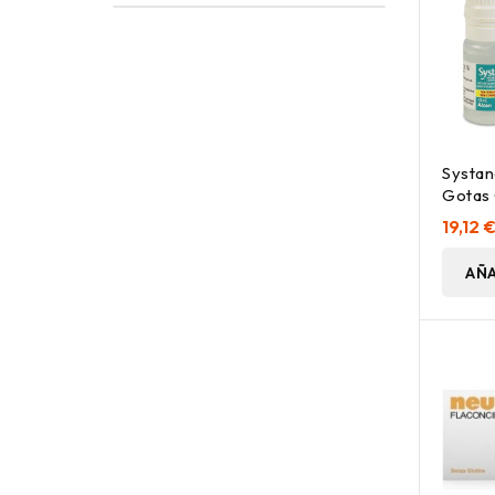
Systan
Gotas 
Conser
19,12 
AÑA