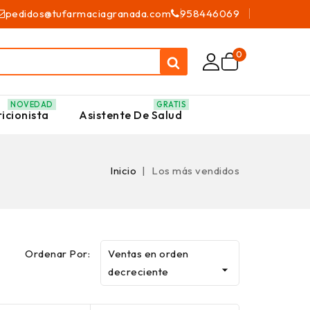
pedidos@tufarmaciagranada.com
958446069
0
NOVEDAD
GRATIS
icionista
Asistente De Salud
Inicio
Los más vendidos
Ordenar Por:
Ventas en orden

decreciente