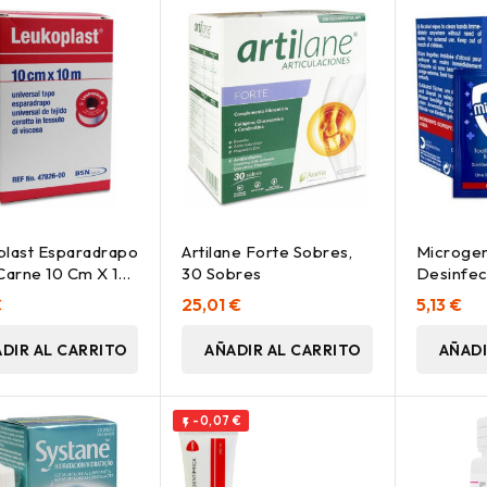
last Esparadrapo
Artilane Forte Sobres,
Microgen
Carne 10 Cm X 10
30 Sobres
Desinfec
d
Alcohol 
€
25,01 €
5,13 €
DIR AL CARRITO
AÑADIR AL CARRITO
AÑADI
-0,07 €
