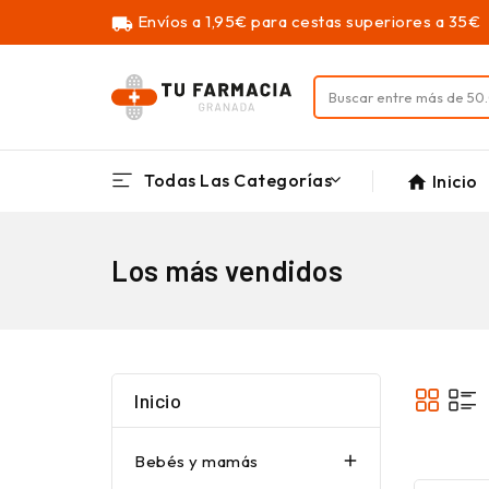
Envíos a 1,95€ para cestas superiores a 35€
local_shipping
Todas Las Categorías
Inicio
home
Los más vendidos
Inicio
Bebés y mamás
