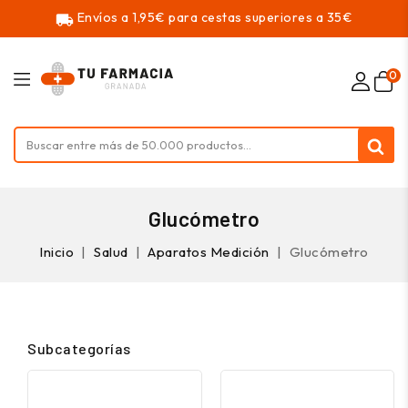
Envíos a 1,95€ para cestas superiores a 35€
local_shipping
0
Glucómetro
Inicio
Salud
Aparatos Medición
Glucómetro
Subcategorías