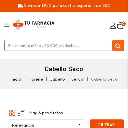
Envíos a 1,95€ para cestas superiores a 35€
local_shipping
0
Cabello Seco
Inicio
Higiene
Cabello
Sérum
Cabello Seco
Hay 6 productos.

Relevancia
FILTRAR